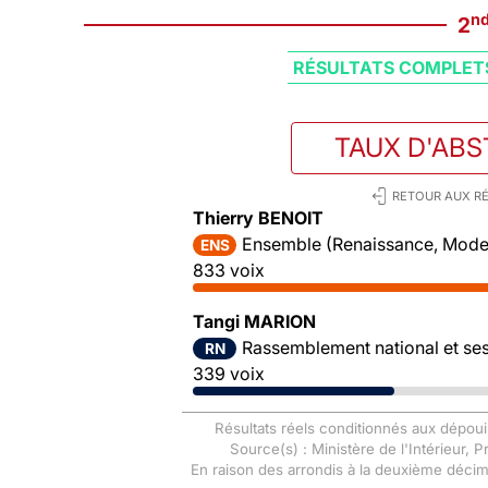
n
2
RÉSULTATS COMPLET
TAUX D'AB
RETOUR AUX RÉ
Thierry BENOIT
Ensemble (Renaissance, Mode
ENS
833 voix
Tangi MARION
Rassemblement national et ses 
RN
339 voix
Résultats réels conditionnés aux dépoui
Source(s) : Ministère de l'Intérieur, 
En raison des arrondis à la deuxième déci