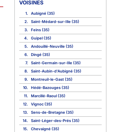
VOISINES
1.
Aubigné (35)
2.
Saint-Médard-sur-Ille (35)
3.
Feins (35)
4.
Guipel (35)
5.
Andouillé-Neuville (35)
6.
Dingé (35)
7.
Saint-Germain-sur-Ille (35)
8.
Saint-Aubin-d'Aubigné (35)
9.
Montreuil-le-Gast (35)
10.
Hédé-Bazouges (35)
11.
Marcillé-Raoul (35)
12.
Vignoc (35)
13.
Sens-de-Bretagne (35)
14.
Saint-Léger-des-Prés (35)
15.
Chevaigné (35)