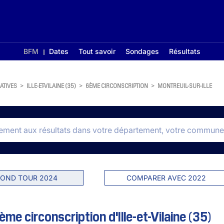
BFM
Dates
Tout savoir
Sondages
Résultats
ATIVES
>
ILLE-ET-VILAINE (35)
>
6ÈME CIRCONSCRIPTION
>
MONTREUIL-SUR-ILLE
OND TOUR 2024
COMPARER AVEC 2022
ème circonscription d'Ille-et-Vilaine (35)