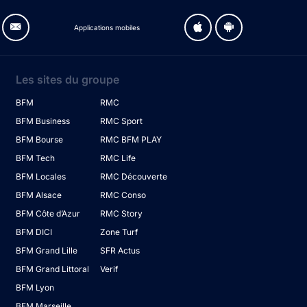
Applications mobiles
Les sites du groupe
BFM
RMC
BFM Business
RMC Sport
BFM Bourse
RMC BFM PLAY
BFM Tech
RMC Life
BFM Locales
RMC Découverte
BFM Alsace
RMC Conso
BFM Côte d’Azur
RMC Story
BFM DICI
Zone Turf
BFM Grand Lille
SFR Actus
BFM Grand Littoral
Verif
BFM Lyon
BFM Marseille