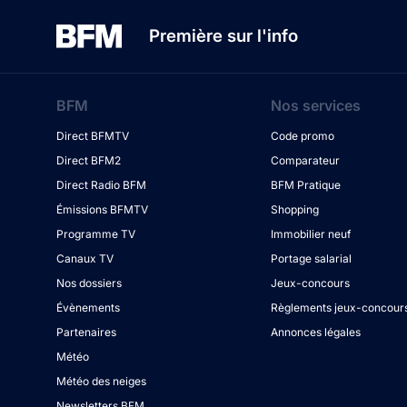
Première sur l'info
BFM
Nos services
Direct BFMTV
Code promo
Direct BFM2
Comparateur
Direct Radio BFM
BFM Pratique
Émissions BFMTV
Shopping
Programme TV
Immobilier neuf
Canaux TV
Portage salarial
Nos dossiers
Jeux-concours
Évènements
Règlements jeux-concour
Partenaires
Annonces légales
Météo
Météo des neiges
Newsletters BFM