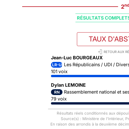
n
2
RÉSULTATS COMPLET
TAUX D'AB
RETOUR AUX RÉ
Jean-Luc BOURGEAUX
Les Républicains / UDI / Divers
LR-UDI-DVD
101 voix
Dylan LEMOINE
Rassemblement national et ses 
RN
79 voix
Résultats réels conditionnés aux dépoui
Source(s) : Ministère de l'Intérieur, 
En raison des arrondis à la deuxième déci