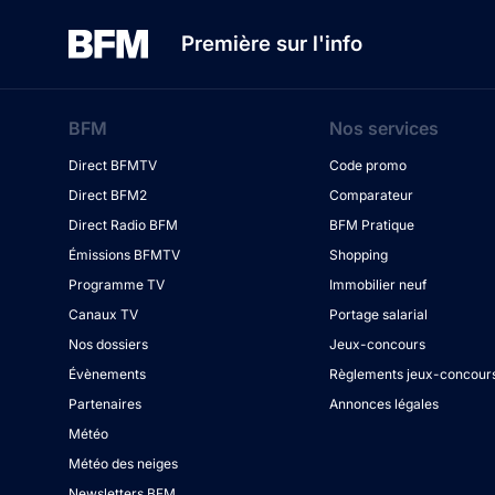
Première sur l'info
BFM
Nos services
Direct BFMTV
Code promo
Direct BFM2
Comparateur
Direct Radio BFM
BFM Pratique
Émissions BFMTV
Shopping
Programme TV
Immobilier neuf
Canaux TV
Portage salarial
Nos dossiers
Jeux-concours
Évènements
Règlements jeux-concour
Partenaires
Annonces légales
Météo
Météo des neiges
Newsletters BFM