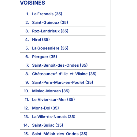
VOISINES
1.
La Fresnais (35)
2.
Saint-Guinoux (35)
3.
Roz-Landrieux (35)
4.
Hirel (35)
5.
La Gouesnière (35)
6.
Plerguer (35)
7.
Saint-Benoît-des-Ondes (35)
8.
Châteauneuf-d'Ille-et-Vilaine (35)
9.
Saint-Père-Marc-en-Poulet (35)
10.
Miniac-Morvan (35)
11.
Le Vivier-sur-Mer (35)
12.
Mont-Dol (35)
13.
La Ville-ès-Nonais (35)
14.
Saint-Suliac (35)
15.
Saint-Méloir-des-Ondes (35)