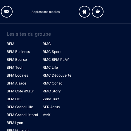
Applications mobiles
Les sites du groupe
BFM
RMC
BFM Business
RMC Sport
BFM Bourse
RMC BFM PLAY
BFM Tech
RMC Life
BFM Locales
RMC Découverte
BFM Alsace
RMC Conso
BFM Côte d’Azur
RMC Story
BFM DICI
Zone Turf
BFM Grand Lille
SFR Actus
BFM Grand Littoral
Verif
BFM Lyon
BFM Marseille