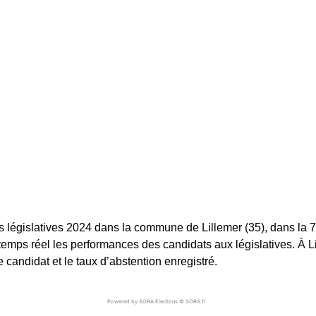
s législatives 2024 dans la commune de Lillemer (35), dans la 7è
 temps réel les performances des candidats aux législatives. À Lil
andidat et le taux d’abstention enregistré.
Powered by SORA Elections © SORA.fr