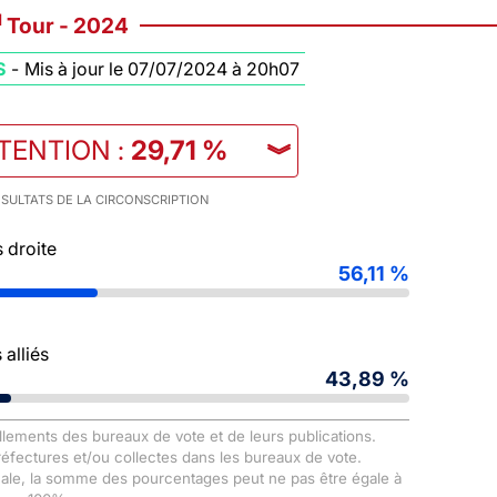
d
Tour - 2024
S
-
Mis à jour le 07/07/2024 à 20h07
STENTION
:
29,71 %
︾
SULTATS DE LA CIRCONSCRIPTION
 droite
56,11 %
alliés
43,89 %
llements des bureaux de vote et de leurs publications.
Préfectures et/ou collectes dans les bureaux de vote.
male, la somme des pourcentages peut ne pas être égale à