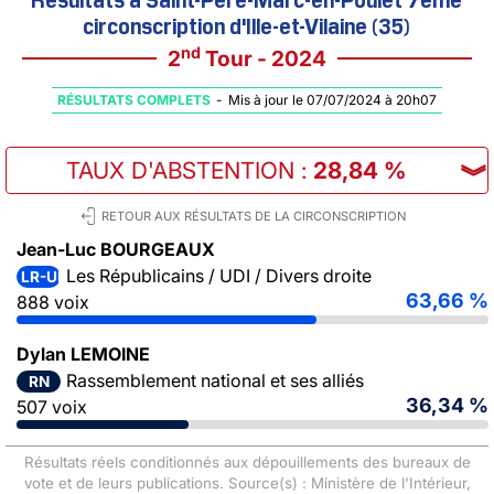
circonscription d'Ille-et-Vilaine (35)
nd
2
Tour - 2024
RÉSULTATS COMPLETS
-
Mis à jour le 07/07/2024 à 20h07
TAUX D'ABSTENTION
:
28,84 %
︾
RETOUR AUX RÉSULTATS DE LA CIRCONSCRIPTION
Jean-Luc BOURGEAUX
Les Républicains / UDI / Divers droite
LR-UDI-DVD
63,66 %
888 voix
Dylan LEMOINE
Rassemblement national et ses alliés
RN
36,34 %
507 voix
Résultats réels conditionnés aux dépouillements des bureaux de
vote et de leurs publications. Source(s) : Ministère de l'Intérieur,