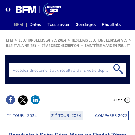
BFM
Dates
Tout savoir
Sondages
Résultats
BFM
>
ELECTIONS LÉGISLATIVES 2024
>
RÉSULTATS ELECTIONS LÉGISLATIVES
>
ILLE-ET-VILAINE (35)
>
7ÈME CIRCONSCRIPTION
>
SAINT-PÈRE-MARC-EN-POULET
02:56
er
nd
1
TOUR 2024
2
TOUR 2024
COMPARER 2022
Résultats à Saint-Père-Marc-en-Poulet 7ème