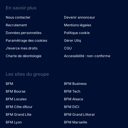
En savoir plus
Nous contacter
Devenir annonceur
Recrutement
Mentions légales
Données personnelles
Politique cookie
Paramétrage des cookies
Gérer Utiq
J’exerce mes droits
CGU
Charte de déontologie
Accessibilité : non-conforme
Les sites du groupe
BFM
BFM Business
BFM Bourse
BFM Tech
BFM Locales
BFM Alsace
BFM Côte d’Azur
BFM DICI
BFM Grand Lille
BFM Grand Littoral
BFM Lyon
BFM Marseille