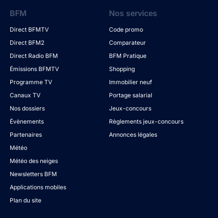
BFM
Nos services
Direct BFMTV
Code promo
Direct BFM2
Comparateur
Direct Radio BFM
BFM Pratique
Émissions BFMTV
Shopping
Programme TV
Immobilier neuf
Canaux TV
Portage salarial
Nos dossiers
Jeux-concours
Évènements
Règlements jeux-concours
Partenaires
Annonces légales
Météo
Météo des neiges
Newsletters BFM
Applications mobiles
Plan du site