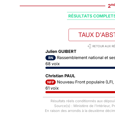
n
2
RÉSULTATS COMPLET
TAUX D'ABS
RETOUR AUX RÉ
Julien GUIBERT
Rassemblement national et ses 
RN
68 voix
Christian PAUL
Nouveau Front populaire (LFI,
NFP
61 voix
Résultats réels conditionnés aux dépoui
Source(s) : Ministère de l'Intérieur, 
En raison des arrondis à la deuxième déci