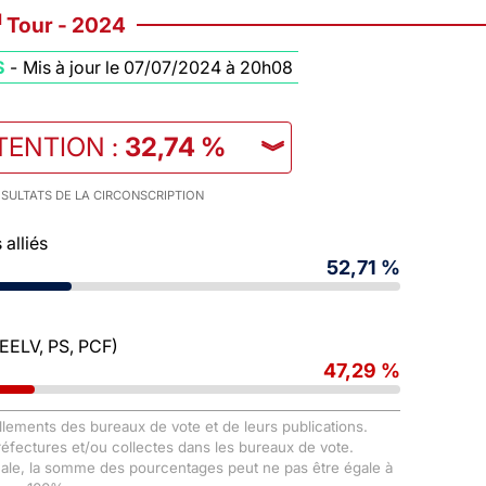
d
Tour - 2024
S
-
Mis à jour le 07/07/2024 à 20h08
TENTION
:
32,74 %
︾
SULTATS DE LA CIRCONSCRIPTION
alliés
52,71 %
 EELV, PS, PCF)
47,29 %
llements des bureaux de vote et de leurs publications.
Préfectures et/ou collectes dans les bureaux de vote.
male, la somme des pourcentages peut ne pas être égale à