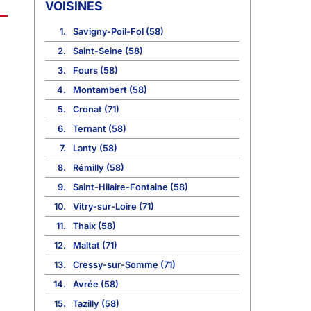
VOISINES
1.
Savigny-Poil-Fol (58)
2.
Saint-Seine (58)
3.
Fours (58)
4.
Montambert (58)
5.
Cronat (71)
6.
Ternant (58)
7.
Lanty (58)
8.
Rémilly (58)
9.
Saint-Hilaire-Fontaine (58)
10.
Vitry-sur-Loire (71)
11.
Thaix (58)
12.
Maltat (71)
13.
Cressy-sur-Somme (71)
14.
Avrée (58)
15.
Tazilly (58)