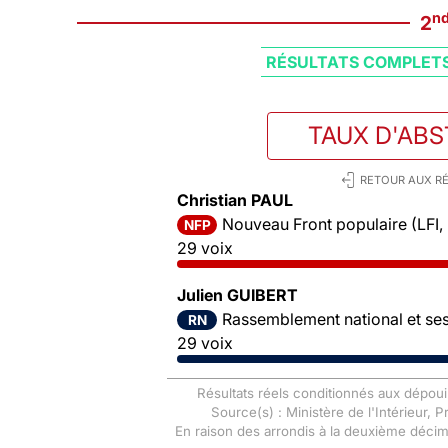
n
2
RÉSULTATS COMPLET
TAUX D'AB
RETOUR AUX RÉ
Christian PAUL
Nouveau Front populaire (LFI,
NFP
29 voix
Julien GUIBERT
Rassemblement national et ses 
RN
29 voix
Résultats réels conditionnés aux dépoui
Source(s) : Ministère de l'Intérieur, 
En raison des arrondis à la deuxième déci