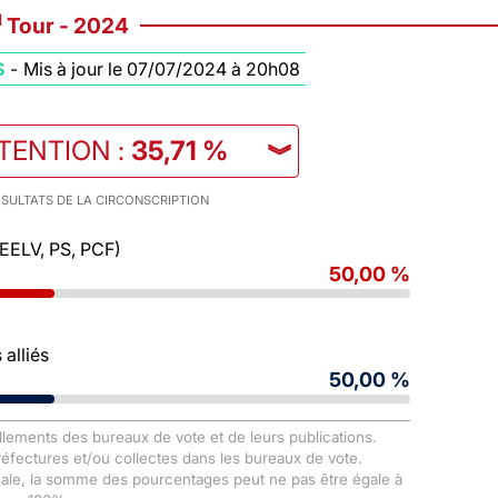
d
Tour - 2024
S
-
Mis à jour le 07/07/2024 à 20h08
STENTION
:
35,71 %
︾
SULTATS DE LA CIRCONSCRIPTION
 EELV, PS, PCF)
50,00 %
alliés
50,00 %
llements des bureaux de vote et de leurs publications.
Préfectures et/ou collectes dans les bureaux de vote.
male, la somme des pourcentages peut ne pas être égale à