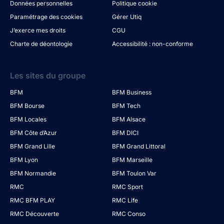
Données personnelles
Politique cookie
Paramétrage des cookies
Gérer Utiq
J’exerce mes droits
CGU
Charte de déontologie
Accessibilité : non-conforme
Les sites du groupe
BFM
BFM Business
BFM Bourse
BFM Tech
BFM Locales
BFM Alsace
BFM Côte d’Azur
BFM DICI
BFM Grand Lille
BFM Grand Littoral
BFM Lyon
BFM Marseille
BFM Normandie
BFM Toulon Var
RMC
RMC Sport
RMC BFM PLAY
RMC Life
RMC Découverte
RMC Conso