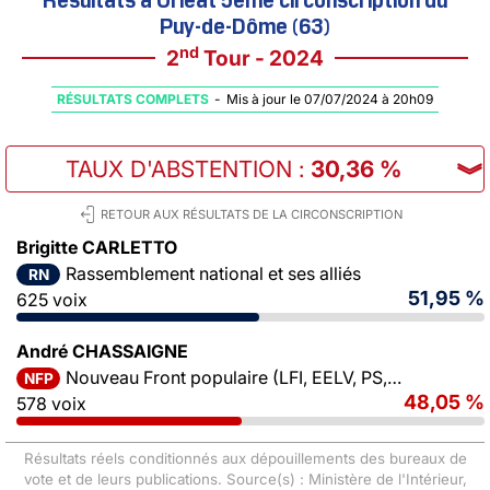
Puy-de-Dôme (63)
nd
2
Tour - 2024
RÉSULTATS COMPLETS
-
Mis à jour le 07/07/2024 à 20h09
TAUX D'ABSTENTION
:
30,36 %
︾
RETOUR AUX RÉSULTATS DE LA CIRCONSCRIPTION
Brigitte CARLETTO
Rassemblement national et ses alliés
RN
51,95 %
625 voix
André CHASSAIGNE
Nouveau Front populaire (LFI, EELV, PS, PCF)
NFP
48,05 %
578 voix
Résultats réels conditionnés aux dépouillements des bureaux de
vote et de leurs publications. Source(s) : Ministère de l'Intérieur,