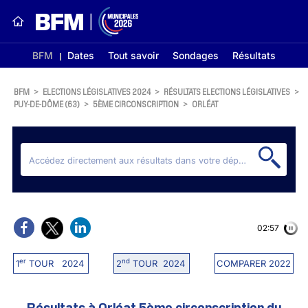
BFM
Dates
Tout savoir
Sondages
Résultats
BFM
>
ELECTIONS LÉGISLATIVES 2024
>
RÉSULTATS ELECTIONS LÉGISLATIVES
>
PUY-DE-DÔME (63)
>
5ÈME CIRCONSCRIPTION
>
ORLÉAT
02:56
er
nd
1
TOUR 2024
2
TOUR 2024
COMPARER 2022
Résultats à Orléat 5ème circonscription du