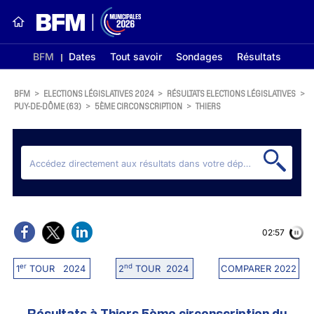
BFM
Dates
Tout savoir
Sondages
Résultats
BFM
>
ELECTIONS LÉGISLATIVES 2024
>
RÉSULTATS ELECTIONS LÉGISLATIVES
>
PUY-DE-DÔME (63)
>
5ÈME CIRCONSCRIPTION
>
THIERS
02:56
er
nd
1
TOUR 2024
2
TOUR 2024
COMPARER 2022
Résultats à Thiers 5ème circonscription du