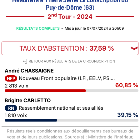
Puy-de-Dôme (63)
nd
2
Tour - 2024
RÉSULTATS COMPLETS
-
Mis à jour le 07/07/2024 à 20h09
TAUX D'ABSTENTION
:
37,59 %
︾
RETOUR AUX RÉSULTATS DE LA CIRCONSCRIPTION
André CHASSAIGNE
Nouveau Front populaire (LFI, EELV, PS, PCF)
NFP
60,85 %
2 813 voix
Brigitte CARLETTO
Rassemblement national et ses alliés
RN
39,15 %
1 810 voix
Résultats réels conditionnés aux dépouillements des bureaux de
vote et de leurs publications. Source(s) : Ministère de l'Intérieur,