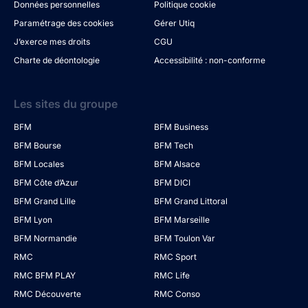
Données personnelles
Politique cookie
Paramétrage des cookies
Gérer Utiq
J’exerce mes droits
CGU
Charte de déontologie
Accessibilité : non-conforme
Les sites du groupe
BFM
BFM Business
BFM Bourse
BFM Tech
BFM Locales
BFM Alsace
BFM Côte d’Azur
BFM DICI
BFM Grand Lille
BFM Grand Littoral
BFM Lyon
BFM Marseille
BFM Normandie
BFM Toulon Var
RMC
RMC Sport
RMC BFM PLAY
RMC Life
RMC Découverte
RMC Conso