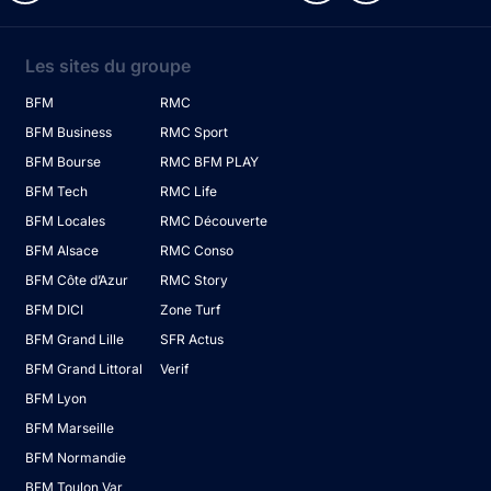
Les sites du groupe
BFM
RMC
BFM Business
RMC Sport
BFM Bourse
RMC BFM PLAY
BFM Tech
RMC Life
BFM Locales
RMC Découverte
BFM Alsace
RMC Conso
BFM Côte d’Azur
RMC Story
BFM DICI
Zone Turf
BFM Grand Lille
SFR Actus
BFM Grand Littoral
Verif
BFM Lyon
BFM Marseille
BFM Normandie
BFM Toulon Var