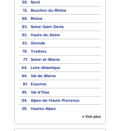
59.
Nord
13.
Bouches-du-Rhône
69.
Rhône
93.
Seine-Saint-Denis
92.
Hauts-de-Seine
33.
Gironde
78.
Yvelines
77.
Seine-et-Marne
44.
Loire-Atlantique
94.
Val-de-Marne
91.
Essonne
95.
Val-d'Oise
04.
Alpes-de-Haute-Provence
05.
Hautes-Alpes
» Voir plus