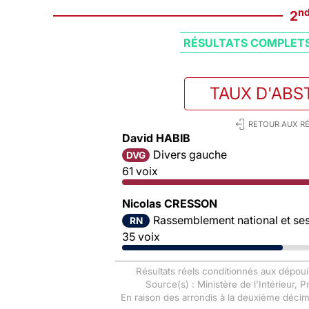
n
2
RÉSULTATS COMPLET
TAUX D'ABS
RETOUR AUX RÉ
David HABIB
Divers gauche
DVG
61 voix
Nicolas CRESSON
Rassemblement national et ses 
RN
35 voix
Résultats réels conditionnés aux dépoui
Source(s) : Ministère de l'Intérieur, 
En raison des arrondis à la deuxième déci