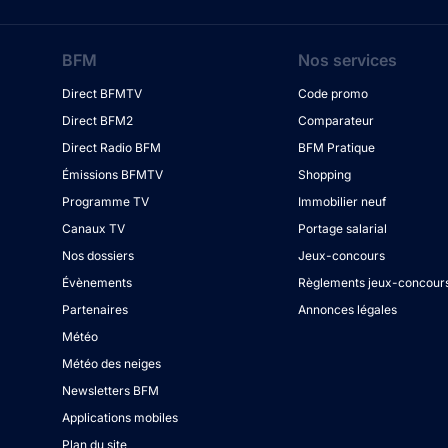
BFM
Nos services
Direct BFMTV
Code promo
Direct BFM2
Comparateur
Direct Radio BFM
BFM Pratique
Émissions BFMTV
Shopping
Programme TV
Immobilier neuf
Canaux TV
Portage salarial
Nos dossiers
Jeux-concours
Évènements
Règlements jeux-concour
Partenaires
Annonces légales
Météo
Météo des neiges
Newsletters BFM
Applications mobiles
Plan du site