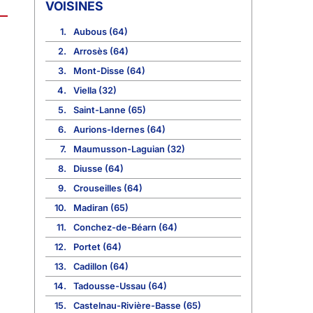
VOISINES
1.
Aubous (64)
2.
Arrosès (64)
3.
Mont-Disse (64)
4.
Viella (32)
5.
Saint-Lanne (65)
6.
Aurions-Idernes (64)
7.
Maumusson-Laguian (32)
8.
Diusse (64)
9.
Crouseilles (64)
10.
Madiran (65)
11.
Conchez-de-Béarn (64)
12.
Portet (64)
13.
Cadillon (64)
14.
Tadousse-Ussau (64)
15.
Castelnau-Rivière-Basse (65)