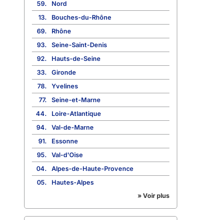
59.
Nord
13.
Bouches-du-Rhône
69.
Rhône
93.
Seine-Saint-Denis
92.
Hauts-de-Seine
33.
Gironde
78.
Yvelines
77.
Seine-et-Marne
44.
Loire-Atlantique
94.
Val-de-Marne
91.
Essonne
95.
Val-d'Oise
04.
Alpes-de-Haute-Provence
05.
Hautes-Alpes
» Voir plus