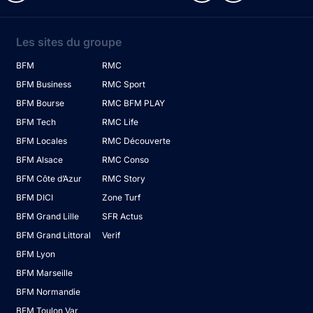
Les sites du groupe
BFM
RMC
BFM Business
RMC Sport
BFM Bourse
RMC BFM PLAY
BFM Tech
RMC Life
BFM Locales
RMC Découverte
BFM Alsace
RMC Conso
BFM Côte d’Azur
RMC Story
BFM DICI
Zone Turf
BFM Grand Lille
SFR Actus
BFM Grand Littoral
Verif
BFM Lyon
BFM Marseille
BFM Normandie
BFM Toulon Var