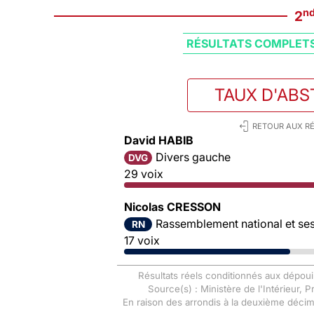
n
2
RÉSULTATS COMPLET
TAUX D'ABS
RETOUR AUX RÉ
David HABIB
Divers gauche
DVG
29 voix
Nicolas CRESSON
Rassemblement national et ses 
RN
17 voix
Résultats réels conditionnés aux dépoui
Source(s) : Ministère de l'Intérieur, 
En raison des arrondis à la deuxième déci