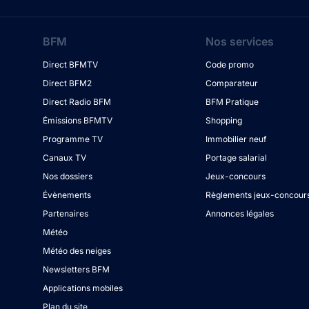
BFM
Nos services
Direct BFMTV
Code promo
Direct BFM2
Comparateur
Direct Radio BFM
BFM Pratique
Émissions BFMTV
Shopping
Programme TV
Immobilier neuf
Canaux TV
Portage salarial
Nos dossiers
Jeux-concours
Évènements
Règlements jeux-concour
Partenaires
Annonces légales
Météo
Météo des neiges
Newsletters BFM
Applications mobiles
Plan du site