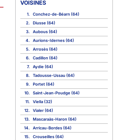
VOISINES
1.
Conchez-de-Béarn (64)
2.
Diusse (64)
3.
Aubous (64)
4.
Aurions-Idernes (64)
5.
Arrosès (64)
6.
Cadillon (64)
7.
Aydie (64)
8.
Tadousse-Ussau (64)
9.
Portet (64)
10.
Saint-Jean-Poudge (64)
11.
Viella (32)
12.
Vialer (64)
13.
Mascaraàs-Haron (64)
14.
Arricau-Bordes (64)
15.
Crouseilles (64)