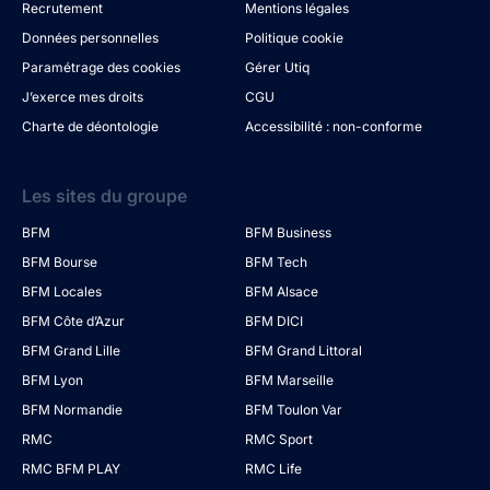
Recrutement
Mentions légales
Données personnelles
Politique cookie
Paramétrage des cookies
Gérer Utiq
J’exerce mes droits
CGU
Charte de déontologie
Accessibilité : non-conforme
Les sites du groupe
BFM
BFM Business
BFM Bourse
BFM Tech
BFM Locales
BFM Alsace
BFM Côte d’Azur
BFM DICI
BFM Grand Lille
BFM Grand Littoral
BFM Lyon
BFM Marseille
BFM Normandie
BFM Toulon Var
RMC
RMC Sport
RMC BFM PLAY
RMC Life