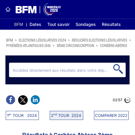
BFM
Dates
Tout savoir
Sondages
Résultats
BFM
>
ELECTIONS LÉGISLATIVES 2024
>
RÉSULTATS ELECTIONS LÉGISLATIVES
>
PYRÉNÉES-ATLANTIQUES (64)
>
3ÈME CIRCONSCRIPTION
>
CORBÈRE-ABÈRES
02:56
er
nd
1
TOUR 2024
2
TOUR 2024
COMPARER 2022
Résultats à Corbère-Abères 3ème