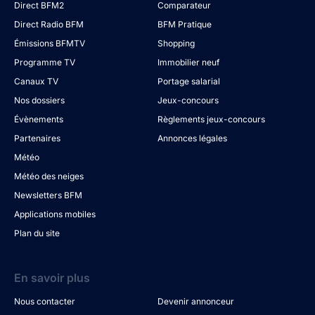
Direct BFM2
Comparateur
Direct Radio BFM
BFM Pratique
Émissions BFMTV
Shopping
Programme TV
Immobilier neuf
Canaux TV
Portage salarial
Nos dossiers
Jeux-concours
Évènements
Règlements jeux-concours
Partenaires
Annonces légales
Météo
Météo des neiges
Newsletters BFM
Applications mobiles
Plan du site
En savoir plus
Nous contacter
Devenir annonceur