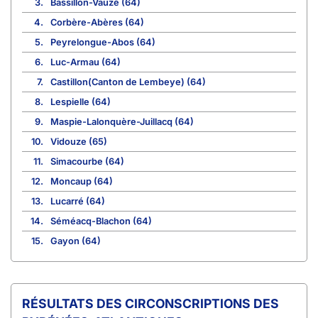
3.
Bassillon-Vauzé (64)
4.
Corbère-Abères (64)
5.
Peyrelongue-Abos (64)
6.
Luc-Armau (64)
7.
Castillon(Canton de Lembeye) (64)
8.
Lespielle (64)
9.
Maspie-Lalonquère-Juillacq (64)
10.
Vidouze (65)
11.
Simacourbe (64)
12.
Moncaup (64)
13.
Lucarré (64)
14.
Séméacq-Blachon (64)
15.
Gayon (64)
CIRCONSCRIPTIONS DES