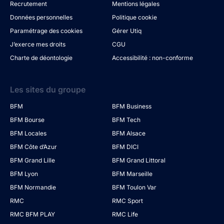
Recrutement
Mentions légales
Données personnelles
Politique cookie
Paramétrage des cookies
Gérer Utiq
J’exerce mes droits
CGU
Charte de déontologie
Accessibilité : non-conforme
Les sites du groupe
BFM
BFM Business
BFM Bourse
BFM Tech
BFM Locales
BFM Alsace
BFM Côte d’Azur
BFM DICI
BFM Grand Lille
BFM Grand Littoral
BFM Lyon
BFM Marseille
BFM Normandie
BFM Toulon Var
RMC
RMC Sport
RMC BFM PLAY
RMC Life