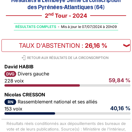
des Pyrénées-Atlantiques (64)
nd
2
Tour - 2024
RÉSULTATS COMPLETS
-
Mis à jour le 07/07/2024 à 20h09
TAUX D'ABSTENTION
:
26,16 %
︾
RETOUR AUX RÉSULTATS DE LA CIRCONSCRIPTION
David HABIB
Divers gauche
DVG
59,84 %
228 voix
Nicolas CRESSON
Rassemblement national et ses alliés
RN
40,16 %
153 voix
Résultats réels conditionnés aux dépouillements des bureaux de
vote et de leurs publications. Source(s) : Ministère de l'Intérieur,