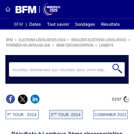
BFM
Dates
Tout savoir
Sondages
Résultats
BFM
>
ELECTIONS LÉGISLATIVES 2024
>
RÉSULTATS ELECTIONS LÉGISLATIVES
>
PYRÉNÉES-ATLANTIQUES (64)
>
3ÈME CIRCONSCRIPTION
>
LEMBEYE
02:56
er
nd
1
TOUR 2024
2
TOUR 2024
COMPARER 2022
Résultats à Lembeye 3ème circonscription