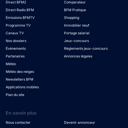
Direct BFM2
Comparateur
Direct Radio BFM
BFM Pratique
Émissions BFMTV
Shopping
Programme TV
Immobilier neuf
Canaux TV
Portage salarial
Nos dossiers
Jeux-concours
Évènements
Règlements jeux-concours
Partenaires
Annonces légales
Météo
Météo des neiges
Newsletters BFM
Applications mobiles
Plan du site
En savoir plus
Nous contacter
Devenir annonceur