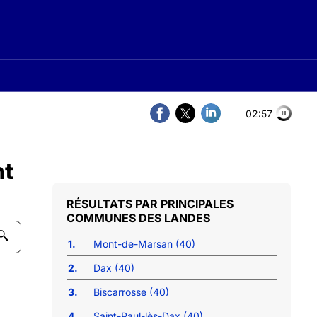
02:56
nt
PRINCIPALES
COMMUNES DES LANDES
1.
Mont-de-Marsan (40)
2.
Dax (40)
3.
Biscarrosse (40)
4.
Saint-Paul-lès-Dax (40)