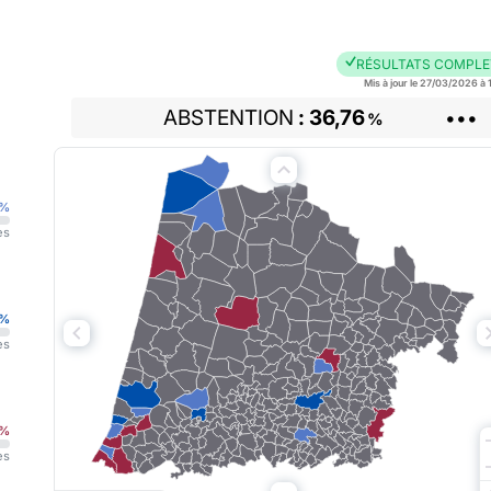
RÉSULTATS COMPLE
Mis à jour le 27/03/2026 à 
ABSTENTION
36,76
•••
%
%
es
%
es
%
es