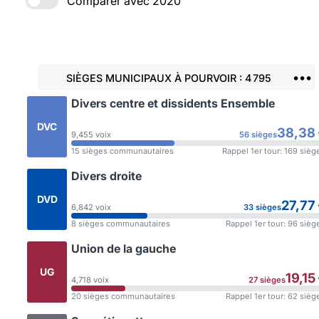
Comparer avec 2020
•••
SIÈGES MUNICIPAUX
À POURVOIR
: 4 795
Divers centre et dissidents Ensemble
DVC
38,38
9,455 voix
56 sièges
15 sièges communautaires
Rappel 1er tour: 169 sièg
Divers droite
DVD
27,77
6,842 voix
33 sièges
8 sièges communautaires
Rappel 1er tour: 96 sièg
Union de la gauche
UG
19,15
4,718 voix
27 sièges
20 sièges communautaires
Rappel 1er tour: 62 sièg