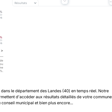
%
es
%
es
s >
 de
/ou
ème
0%.
dans le département des Landes (40) en temps réel. Notre
rmettent d'accéder aux résultats détaillés de votre commune 
u conseil municipal et bien plus encore...