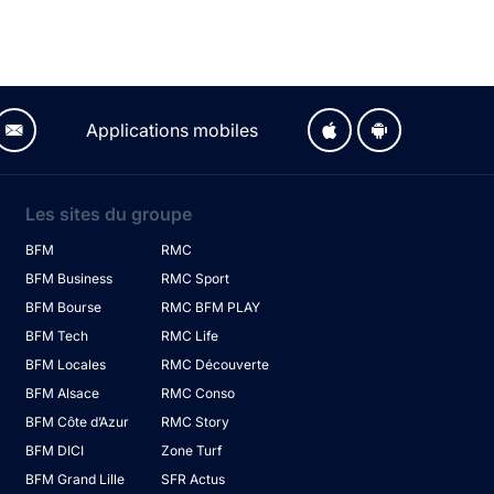
Applications mobiles
Les sites du groupe
BFM
RMC
BFM Business
RMC Sport
BFM Bourse
RMC BFM PLAY
BFM Tech
RMC Life
BFM Locales
RMC Découverte
BFM Alsace
RMC Conso
BFM Côte d’Azur
RMC Story
BFM DICI
Zone Turf
BFM Grand Lille
SFR Actus