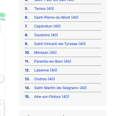
5.
Tarnos (40)
TS
6.
Saint-Pierre-du-Mont (40)
17h15
7.
Capbreton (40)
8.
Soustons (40)
9.
Saint-Vincent-de-Tyrosse (40)
10.
Mimizan (40)
11.
Parentis-en-Born (40)
12.
Labenne (40)
13.
Ondres (40)
14.
Saint-Martin-de-Seignanx (40)
15.
Aire-sur-l'Adour (40)