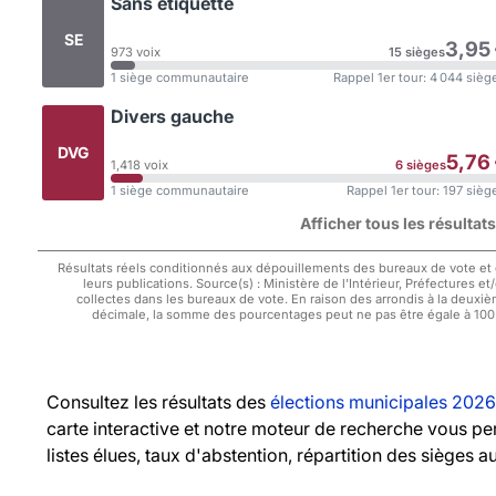
Sans étiquette
SE
3,95
973 voix
15 sièges
1 siège communautaire
Rappel 1er tour: 4 044 sièg
Divers gauche
DVG
5,76
1,418 voix
6 sièges
1 siège communautaire
Rappel 1er tour: 197 sièg
Afficher tous les résultat
Résultats réels conditionnés aux dépouillements des bureaux de vote et
leurs publications. Source(s) : Ministère de l'Intérieur, Préfectures et
collectes dans les bureaux de vote. En raison des arrondis à la deuxi
décimale, la somme des pourcentages peut ne pas être égale à 10
Consultez les résultats des
élections municipales 2026
carte interactive et notre moteur de recherche vous pe
listes élues, taux d'abstention, répartition des sièges a