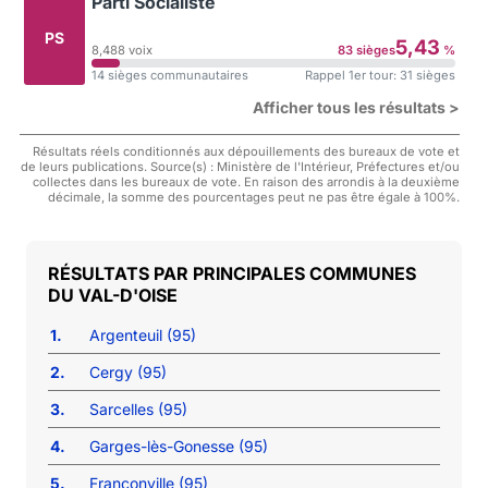
Parti Socialiste
PS
5,43
8,488 voix
83 sièges
%
14 sièges communautaires
Rappel 1er tour: 31 sièges
Afficher tous les résultats >
Résultats réels conditionnés aux dépouillements des bureaux de vote et
de leurs publications. Source(s) : Ministère de l'Intérieur, Préfectures et/ou
collectes dans les bureaux de vote. En raison des arrondis à la deuxième
décimale, la somme des pourcentages peut ne pas être égale à 100%.
PRINCIPALES COMMUNES
DU VAL-D'OISE
1.
Argenteuil (95)
2.
Cergy (95)
3.
Sarcelles (95)
4.
Garges-lès-Gonesse (95)
5.
Franconville (95)