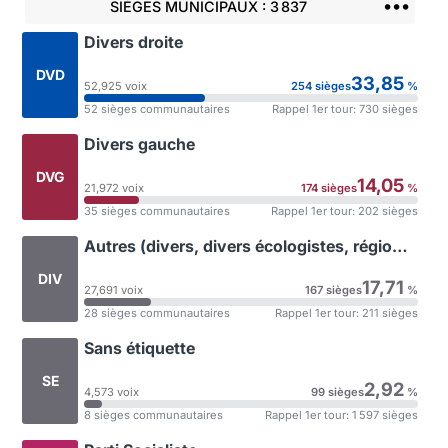
•••
SIÈGES MUNICIPAUX
: 3 837
Divers droite
DVD
33,85
52,925 voix
254 sièges
%
52 sièges communautaires
Rappel 1er tour: 730 sièges
Divers gauche
DVG
14,05
21,972 voix
174 sièges
%
35 sièges communautaires
Rappel 1er tour: 202 sièges
Autres (divers, divers écologistes, régionalistes)
DIV
17,71
27,691 voix
167 sièges
%
28 sièges communautaires
Rappel 1er tour: 211 sièges
Sans étiquette
SE
2,92
4,573 voix
99 sièges
%
8 sièges communautaires
Rappel 1er tour: 1 597 sièges