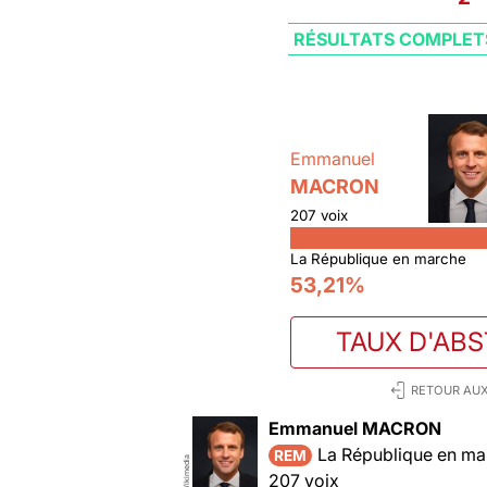
RÉSULTATS COMPLET
Emmanuel
MACRON
207 voix
La République en marche
53,21%
TAUX D'AB
RETOUR AUX
Emmanuel MACRON
La République en ma
REM
Wikimedia
207 voix