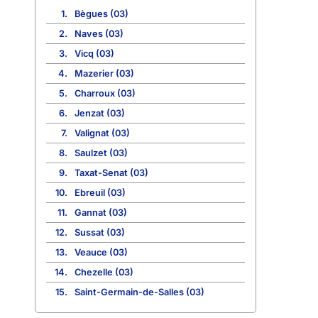
1.
Bègues (03)
2.
Naves (03)
3.
Vicq (03)
4.
Mazerier (03)
5.
Charroux (03)
6.
Jenzat (03)
7.
Valignat (03)
8.
Saulzet (03)
9.
Taxat-Senat (03)
10.
Ebreuil (03)
11.
Gannat (03)
12.
Sussat (03)
13.
Veauce (03)
14.
Chezelle (03)
15.
Saint-Germain-de-Salles (03)