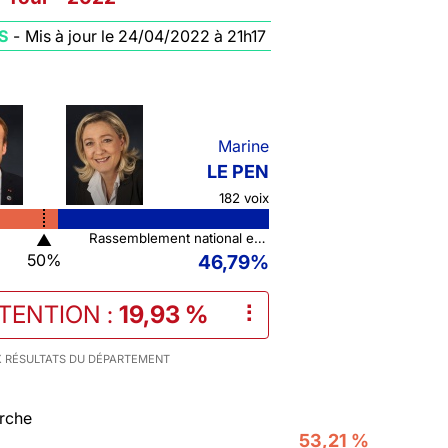
S
-
Mis à jour le 24/04/2022 à 21h17
Marine
LE PEN
182 voix
▲
Rassemblement national et ses alliés
50%
46,79%
STENTION
:
19,93 %
⠇
 RÉSULTATS DU DÉPARTEMENT
rche
53,21 %