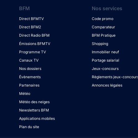
BFM
Nos services
Direct BFMTV
Code promo
Direct BFM2
Comparateur
Direct Radio BFM
BFM Pratique
Émissions BFMTV
Shopping
Programme TV
Immobilier neuf
Canaux TV
Portage salarial
Nos dossiers
Jeux-concours
Évènements
Règlements jeux-concour
Partenaires
Annonces légales
Météo
Météo des neiges
Newsletters BFM
Applications mobiles
Plan du site