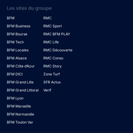
Les sites du groupe
BFM
RMC
BFM Business
RMC Sport
BFM Bourse
RMC BFM PLAY
BFM Tech
RMC Life
BFM Locales
RMC Découverte
BFM Alsace
RMC Conso
BFM Côte d’Azur
RMC Story
BFM DICI
Zone Turf
BFM Grand Lille
SFR Actus
BFM Grand Littoral
Verif
BFM Lyon
BFM Marseille
BFM Normandie
BFM Toulon Var