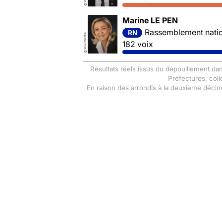
©
Marine LE PEN
Rassemblement nation
RN
Wikimedia
182 voix
©
Résultats réels issus du dépouillement dan
Préfectures, coll
En raison des arrondis à la deuxième déci