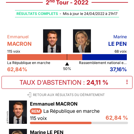
nd
2
Tour - 2022
RÉSULTATS COMPLETS
-
Mis à jour le 24/04/2022 à 21h17
Emmanuel
Marine
MACRON
LE PEN
115 voix
68 voix
La République en marche
Rassemblement national et ses alliés
▲
62,84%
37,16%
50%
TAUX D'ABSTENTION
:
24,11 %
⠇
RETOUR AUX RÉSULTATS DU DÉPARTEMENT
Emmanuel MACRON
La République en marche
REM
Wikimedia
62,84 %
115 voix
©
Marine LE PEN