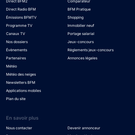
Direct BFM2
Comparateur
Direct Radio BFM
BFM Pratique
Émissions BFMTV
Shopping
Programme TV
Immobilier neuf
Canaux TV
Portage salarial
Nos dossiers
Jeux-concours
Évènements
Règlements jeux-concours
Partenaires
Annonces légales
Météo
Météo des neiges
Newsletters BFM
Applications mobiles
Plan du site
En savoir plus
Nous contacter
Devenir annonceur