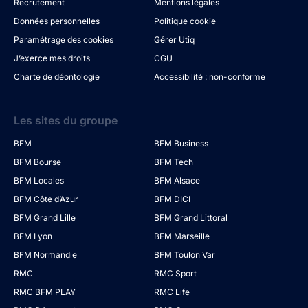
Recrutement
Mentions légales
Données personnelles
Politique cookie
Paramétrage des cookies
Gérer Utiq
J’exerce mes droits
CGU
Charte de déontologie
Accessibilité : non-conforme
Les sites du groupe
BFM
BFM Business
BFM Bourse
BFM Tech
BFM Locales
BFM Alsace
BFM Côte d’Azur
BFM DICI
BFM Grand Lille
BFM Grand Littoral
BFM Lyon
BFM Marseille
BFM Normandie
BFM Toulon Var
RMC
RMC Sport
RMC BFM PLAY
RMC Life