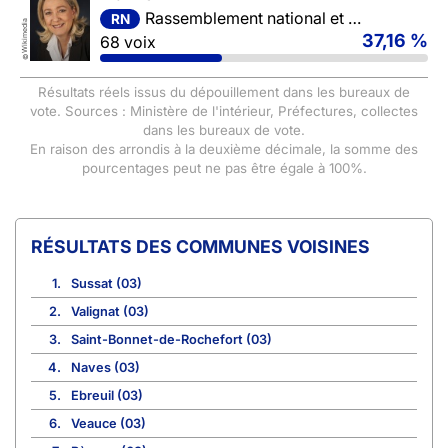
Rassemblement national et ses alliés
RN
Wikimedia
37,16 %
68 voix
©
Résultats réels issus du dépouillement dans les bureaux de
vote. Sources : Ministère de l'intérieur, Préfectures, collectes
dans les bureaux de vote.
En raison des arrondis à la deuxième décimale, la somme des
pourcentages peut ne pas être égale à 100%.
COMMUNES VOISINES
1.
Sussat (03)
2.
Valignat (03)
3.
Saint-Bonnet-de-Rochefort (03)
4.
Naves (03)
5.
Ebreuil (03)
6.
Veauce (03)