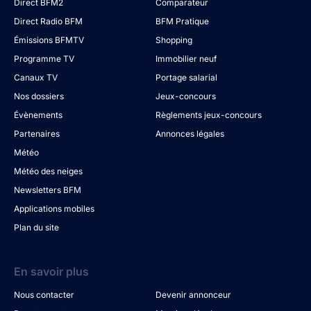
Direct BFM2
Comparateur
Direct Radio BFM
BFM Pratique
Émissions BFMTV
Shopping
Programme TV
Immobilier neuf
Canaux TV
Portage salarial
Nos dossiers
Jeux-concours
Évènements
Règlements jeux-concours
Partenaires
Annonces légales
Météo
Météo des neiges
Newsletters BFM
Applications mobiles
Plan du site
En savoir plus
Nous contacter
Devenir annonceur