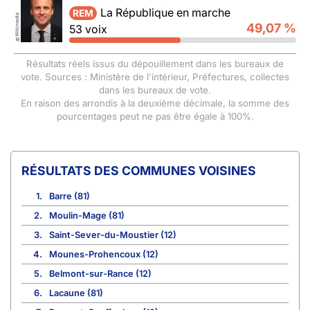
La République en marche
REM
Wikimedia
49,07 %
53 voix
©
Résultats réels issus du dépouillement dans les bureaux de
vote. Sources : Ministère de l'intérieur, Préfectures, collectes
dans les bureaux de vote.
En raison des arrondis à la deuxième décimale, la somme des
pourcentages peut ne pas être égale à 100%.
COMMUNES VOISINES
1.
Barre (81)
2.
Moulin-Mage (81)
3.
Saint-Sever-du-Moustier (12)
4.
Mounes-Prohencoux (12)
5.
Belmont-sur-Rance (12)
6.
Lacaune (81)