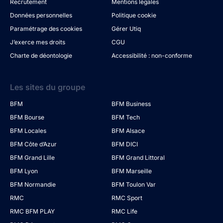
Recrutement
Mentions légales
Données personnelles
Politique cookie
Paramétrage des cookies
Gérer Utiq
J’exerce mes droits
CGU
Charte de déontologie
Accessibilité : non-conforme
Les sites du groupe
BFM
BFM Business
BFM Bourse
BFM Tech
BFM Locales
BFM Alsace
BFM Côte d’Azur
BFM DICI
BFM Grand Lille
BFM Grand Littoral
BFM Lyon
BFM Marseille
BFM Normandie
BFM Toulon Var
RMC
RMC Sport
RMC BFM PLAY
RMC Life