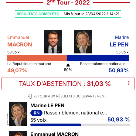
nd
2
Tour - 2022
RÉSULTATS COMPLETS
-
Mis à jour le 28/04/2022 à 14h21
Emmanuel
Marine
MACRON
LE PEN
53 voix
55 voix
La République en marche
Rassemblement national et ses alliés
▲
49,07%
50,93%
50%
TAUX D'ABSTENTION
:
31,03 %
⠇
RETOUR AUX RÉSULTATS DU DÉPARTEMENT
Marine LE PEN
Rassemblement national et ses alliés
RN
Wikimedia
50,93 %
55 voix
©
Emmanuel MACRON