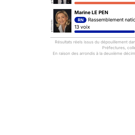
©
Marine LE PEN
Rassemblement nation
RN
Wikimedia
13 voix
©
Résultats réels issus du dépouillement dan
Préfectures, coll
En raison des arrondis à la deuxième déci