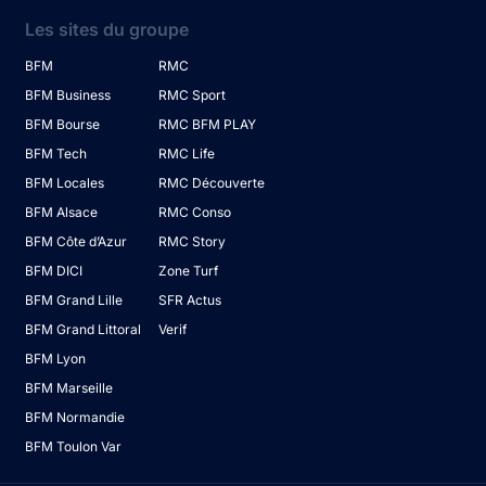
Les sites du groupe
BFM
RMC
BFM Business
RMC Sport
BFM Bourse
RMC BFM PLAY
BFM Tech
RMC Life
BFM Locales
RMC Découverte
BFM Alsace
RMC Conso
BFM Côte d’Azur
RMC Story
BFM DICI
Zone Turf
BFM Grand Lille
SFR Actus
BFM Grand Littoral
Verif
BFM Lyon
BFM Marseille
BFM Normandie
BFM Toulon Var