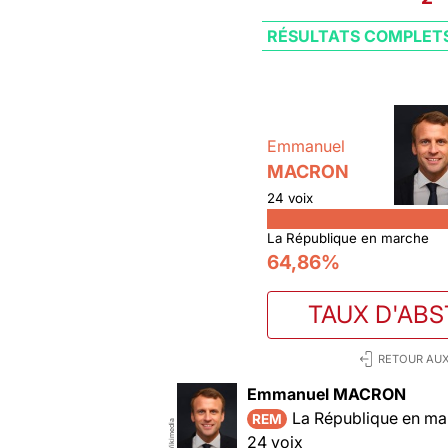
RÉSULTATS COMPLET
Emmanuel
MACRON
24 voix
La République en marche
64,86%
TAUX D'AB
RETOUR AUX
Emmanuel MACRON
La République en ma
REM
Wikimedia
24 voix