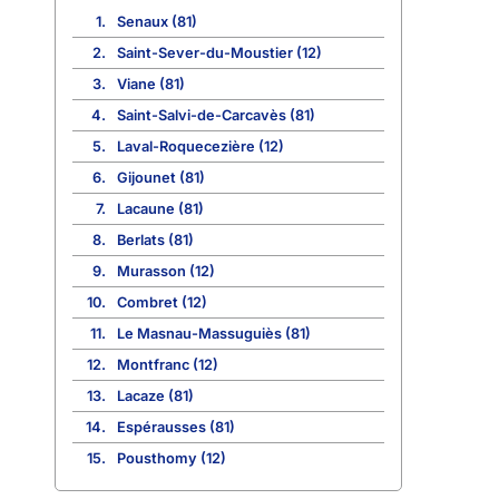
1.
Senaux (81)
2.
Saint-Sever-du-Moustier (12)
3.
Viane (81)
4.
Saint-Salvi-de-Carcavès (81)
5.
Laval-Roquecezière (12)
6.
Gijounet (81)
7.
Lacaune (81)
8.
Berlats (81)
9.
Murasson (12)
10.
Combret (12)
11.
Le Masnau-Massuguiès (81)
12.
Montfranc (12)
13.
Lacaze (81)
14.
Espérausses (81)
15.
Pousthomy (12)