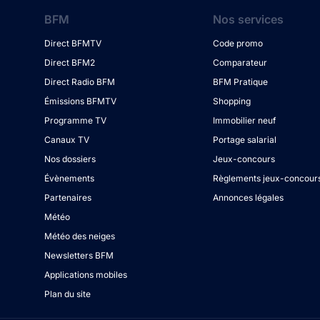
BFM
Nos services
Direct BFMTV
Code promo
Direct BFM2
Comparateur
Direct Radio BFM
BFM Pratique
Émissions BFMTV
Shopping
Programme TV
Immobilier neuf
Canaux TV
Portage salarial
Nos dossiers
Jeux-concours
Évènements
Règlements jeux-concour
Partenaires
Annonces légales
Météo
Météo des neiges
Newsletters BFM
Applications mobiles
Plan du site