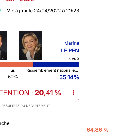
S
-
Mis à jour le 24/04/2022 à 21h28
Marine
LE PEN
13 voix
▲
Rassemblement national et ses alliés
50%
35,14%
STENTION
:
20,41 %
⠇
 RÉSULTATS DU DÉPARTEMENT
rche
64,86 %