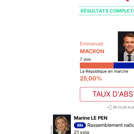
RÉSULTATS COMPLET
Emmanuel
MACRON
7 voix
La République en marche
25,00%
TAUX D'AB
RETOUR AUX
Marine LE PEN
Rassemblement nation
RN
Wikimedia
21 voix