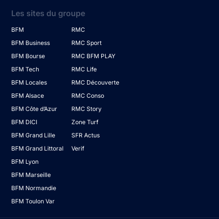
Les sites du groupe
BFM
RMC
BFM Business
RMC Sport
BFM Bourse
RMC BFM PLAY
BFM Tech
RMC Life
BFM Locales
RMC Découverte
BFM Alsace
RMC Conso
BFM Côte d’Azur
RMC Story
BFM DICI
Zone Turf
BFM Grand Lille
SFR Actus
BFM Grand Littoral
Verif
BFM Lyon
BFM Marseille
BFM Normandie
BFM Toulon Var