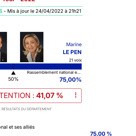
S
-
Mis à jour le 24/04/2022 à 21h21
Marine
LE PEN
21 voix
▲
Rassemblement national et ses alliés
50%
75,00%
STENTION
:
41,07 %
⠇
 RÉSULTATS DU DÉPARTEMENT
al et ses alliés
75,00 %