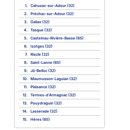
1.
Cahuzac-sur-Adour (32)
2.
Préchac-sur-Adour (32)
3.
Galiax (32)
4.
Tasque (32)
5.
Castelnau-Rivière-Basse (65)
6.
Izotges (32)
7.
Riscle (32)
8.
Saint-Lanne (65)
9.
Jû-Belloc (32)
10.
Maumusson-Laguian (32)
11.
Plaisance (32)
12.
Termes-d'Armagnac (32)
13.
Pouydraguin (32)
14.
Lasserade (32)
15.
Hères (65)