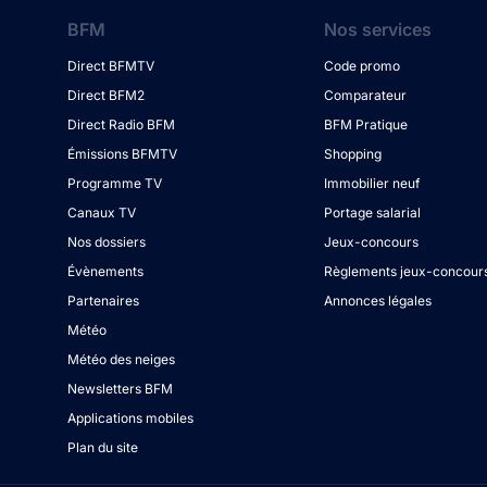
BFM
Nos services
Direct BFMTV
Code promo
Direct BFM2
Comparateur
Direct Radio BFM
BFM Pratique
Émissions BFMTV
Shopping
Programme TV
Immobilier neuf
Canaux TV
Portage salarial
Nos dossiers
Jeux-concours
Évènements
Règlements jeux-concour
Partenaires
Annonces légales
Météo
Météo des neiges
Newsletters BFM
Applications mobiles
Plan du site