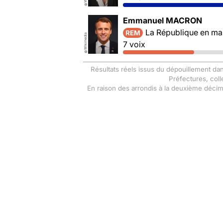
©
Emmanuel MACRON
La République en ma
REM
Wikimedia
7 voix
©
Résultats réels issus du dépouillement dan
Préfectures, coll
En raison des arrondis à la deuxième déci