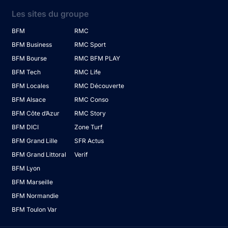
Les sites du groupe
BFM
RMC
BFM Business
RMC Sport
BFM Bourse
RMC BFM PLAY
BFM Tech
RMC Life
BFM Locales
RMC Découverte
BFM Alsace
RMC Conso
BFM Côte d’Azur
RMC Story
BFM DICI
Zone Turf
BFM Grand Lille
SFR Actus
BFM Grand Littoral
Verif
BFM Lyon
BFM Marseille
BFM Normandie
BFM Toulon Var