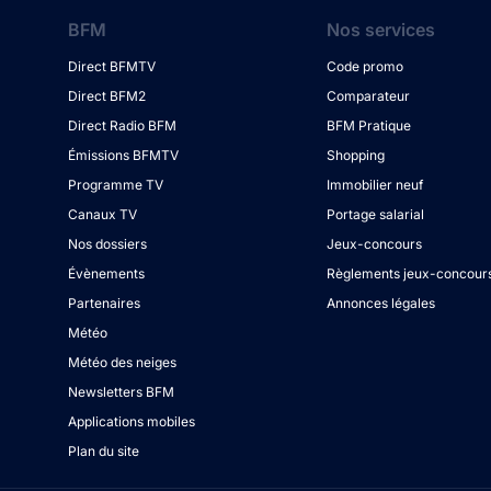
BFM
Nos services
Direct BFMTV
Code promo
Direct BFM2
Comparateur
Direct Radio BFM
BFM Pratique
Émissions BFMTV
Shopping
Programme TV
Immobilier neuf
Canaux TV
Portage salarial
Nos dossiers
Jeux-concours
Évènements
Règlements jeux-concour
Partenaires
Annonces légales
Météo
Météo des neiges
Newsletters BFM
Applications mobiles
Plan du site