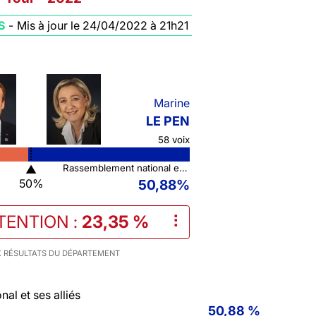
S
-
Mis à jour le 24/04/2022 à 21h21
Marine
LE PEN
58 voix
▲
Rassemblement national et ses alliés
50%
50,88%
TENTION
:
23,35 %
⠇
 RÉSULTATS DU DÉPARTEMENT
al et ses alliés
50,88 %