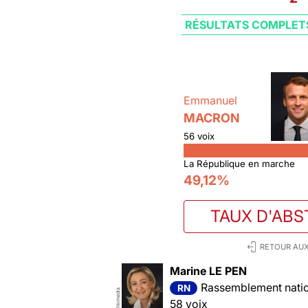
RÉSULTATS COMPLET
Emmanuel
MACRON
56 voix
La République en marche
49,12%
TAUX D'ABS
RETOUR AUX
Marine LE PEN
Rassemblement nation
RN
Wikimedia
58 voix