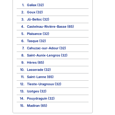
1.
Galiax (32)
2.
Goux (32)
3.
Jû-Belloc (32)
4.
Castelnau-Rivière-Basse (65)
5.
Plaisance (32)
6.
Tasque (32)
7.
Cahuzac-sur-Adour (32)
8.
Saint-Aunix-Lengros (32)
9.
Hères (65)
10.
Lasserade (32)
11.
Saint-Lanne (65)
12.
Tieste-Uragnoux (32)
13.
Izotges (32)
14.
Pouydraguin (32)
15.
Madiran (65)