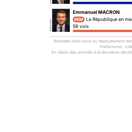
©
Emmanuel MACRON
La République en ma
REM
Wikimedia
56 voix
©
Résultats réels issus du dépouillement dan
Préfectures, coll
En raison des arrondis à la deuxième déci