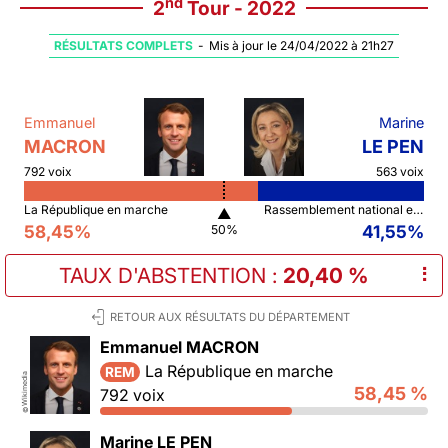
nd
2
Tour - 2022
RÉSULTATS COMPLETS
-
Mis à jour le 24/04/2022 à 21h27
Emmanuel
Marine
MACRON
LE PEN
792 voix
563 voix
La République en marche
Rassemblement national et ses alliés
▲
58,45%
41,55%
50%
TAUX D'ABSTENTION
:
20,40 %
⠇
RETOUR AUX RÉSULTATS DU DÉPARTEMENT
Emmanuel MACRON
La République en marche
REM
Wikimedia
58,45 %
792 voix
©
Marine LE PEN