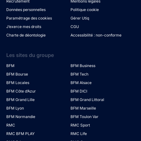
Recrutement
Mentions légales
Données personnelles
Politique cookie
Paramétrage des cookies
Gérer Utiq
J’exerce mes droits
CGU
Charte de déontologie
Accessibilité : non-conforme
Les sites du groupe
BFM
BFM Business
BFM Bourse
BFM Tech
BFM Locales
BFM Alsace
BFM Côte d’Azur
BFM DICI
BFM Grand Lille
BFM Grand Littoral
BFM Lyon
BFM Marseille
BFM Normandie
BFM Toulon Var
RMC
RMC Sport
RMC BFM PLAY
RMC Life