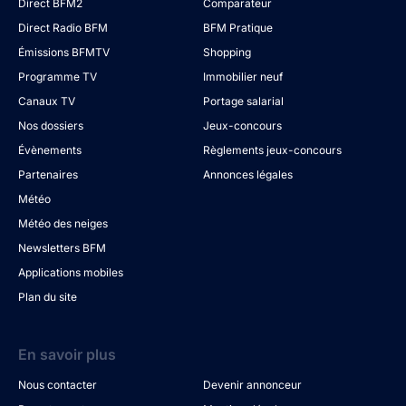
Direct BFM2
Comparateur
Direct Radio BFM
BFM Pratique
Émissions BFMTV
Shopping
Programme TV
Immobilier neuf
Canaux TV
Portage salarial
Nos dossiers
Jeux-concours
Évènements
Règlements jeux-concours
Partenaires
Annonces légales
Météo
Météo des neiges
Newsletters BFM
Applications mobiles
Plan du site
En savoir plus
Nous contacter
Devenir annonceur