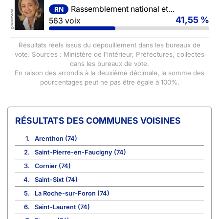
Rassemblement national et ses alliés
RN
Wikimedia
41,55 %
563 voix
©
Résultats réels issus du dépouillement dans les bureaux de
vote. Sources : Ministère de l'intérieur, Préfectures, collectes
dans les bureaux de vote.
En raison des arrondis à la deuxième décimale, la somme des
pourcentages peut ne pas être égale à 100%.
COMMUNES VOISINES
1.
Arenthon (74)
2.
Saint-Pierre-en-Faucigny (74)
3.
Cornier (74)
4.
Saint-Sixt (74)
5.
La Roche-sur-Foron (74)
6.
Saint-Laurent (74)