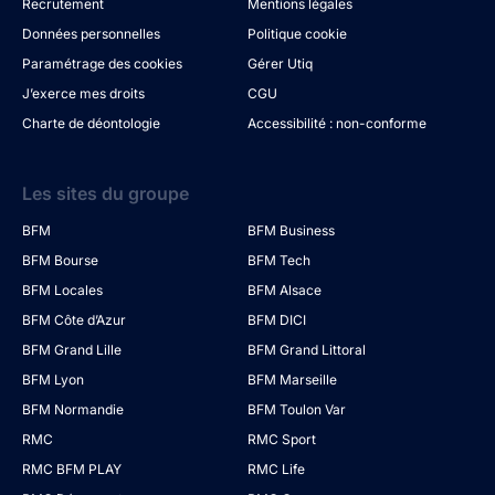
Recrutement
Mentions légales
Données personnelles
Politique cookie
Paramétrage des cookies
Gérer Utiq
J’exerce mes droits
CGU
Charte de déontologie
Accessibilité : non-conforme
Les sites du groupe
BFM
BFM Business
BFM Bourse
BFM Tech
BFM Locales
BFM Alsace
BFM Côte d’Azur
BFM DICI
BFM Grand Lille
BFM Grand Littoral
BFM Lyon
BFM Marseille
BFM Normandie
BFM Toulon Var
RMC
RMC Sport
RMC BFM PLAY
RMC Life