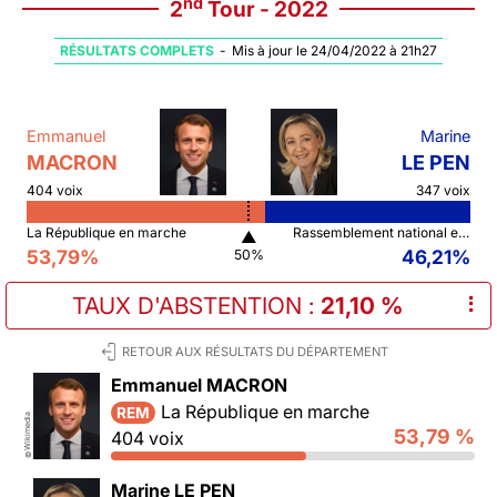
nd
2
Tour - 2022
RÉSULTATS COMPLETS
-
Mis à jour le 24/04/2022 à 21h27
Emmanuel
Marine
MACRON
LE PEN
404 voix
347 voix
La République en marche
Rassemblement national et ses alliés
▲
53,79%
46,21%
50%
TAUX D'ABSTENTION
:
21,10 %
⠇
RETOUR AUX RÉSULTATS DU DÉPARTEMENT
Emmanuel MACRON
La République en marche
REM
Wikimedia
53,79 %
404 voix
©
Marine LE PEN