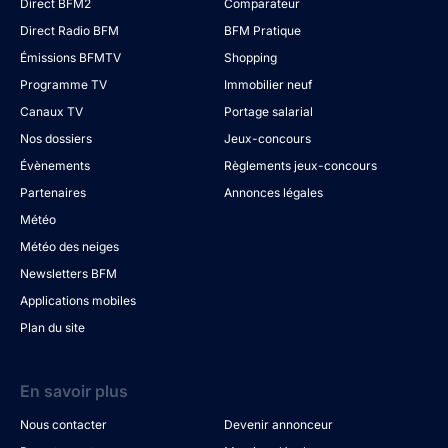
Direct BFM2
Comparateur
Direct Radio BFM
BFM Pratique
Émissions BFMTV
Shopping
Programme TV
Immobilier neuf
Canaux TV
Portage salarial
Nos dossiers
Jeux-concours
Évènements
Règlements jeux-concours
Partenaires
Annonces légales
Météo
Météo des neiges
Newsletters BFM
Applications mobiles
Plan du site
En savoir plus
Nous contacter
Devenir annonceur