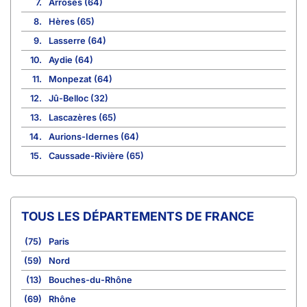
7.
Arrosès (64)
8.
Hères (65)
9.
Lasserre (64)
10.
Aydie (64)
11.
Monpezat (64)
12.
Jû-Belloc (32)
13.
Lascazères (65)
14.
Aurions-Idernes (64)
15.
Caussade-Rivière (65)
TOUS LES DÉPARTEMENTS DE FRANCE
(75)
Paris
(59)
Nord
(13)
Bouches-du-Rhône
(69)
Rhône