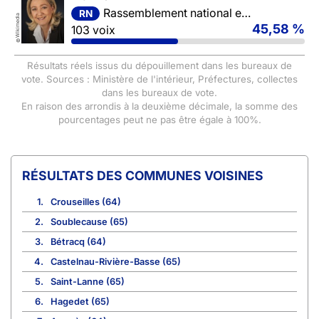
Rassemblement national et ses alliés
RN
Wikimedia
45,58 %
103 voix
©
Résultats réels issus du dépouillement dans les bureaux de
vote. Sources : Ministère de l'intérieur, Préfectures, collectes
dans les bureaux de vote.
En raison des arrondis à la deuxième décimale, la somme des
pourcentages peut ne pas être égale à 100%.
COMMUNES VOISINES
1.
Crouseilles (64)
2.
Soublecause (65)
3.
Bétracq (64)
4.
Castelnau-Rivière-Basse (65)
5.
Saint-Lanne (65)
6.
Hagedet (65)