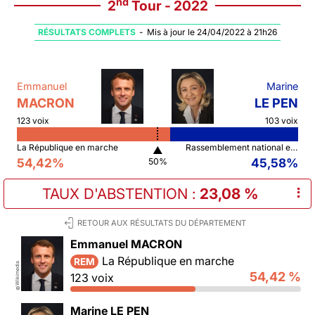
nd
2
Tour - 2022
RÉSULTATS COMPLETS
-
Mis à jour le 24/04/2022 à 21h26
Emmanuel
Marine
MACRON
LE PEN
123 voix
103 voix
La République en marche
Rassemblement national et ses alliés
▲
54,42%
45,58%
50%
TAUX D'ABSTENTION
:
23,08 %
⠇
RETOUR AUX RÉSULTATS DU DÉPARTEMENT
Emmanuel MACRON
La République en marche
REM
Wikimedia
54,42 %
123 voix
©
Marine LE PEN