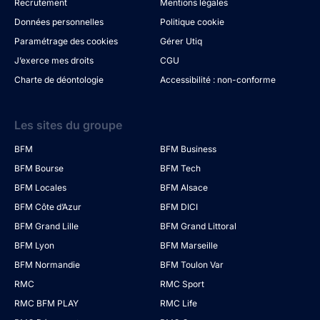
Recrutement
Mentions légales
Données personnelles
Politique cookie
Paramétrage des cookies
Gérer Utiq
J’exerce mes droits
CGU
Charte de déontologie
Accessibilité : non-conforme
Les sites du groupe
BFM
BFM Business
BFM Bourse
BFM Tech
BFM Locales
BFM Alsace
BFM Côte d’Azur
BFM DICI
BFM Grand Lille
BFM Grand Littoral
BFM Lyon
BFM Marseille
BFM Normandie
BFM Toulon Var
RMC
RMC Sport
RMC BFM PLAY
RMC Life