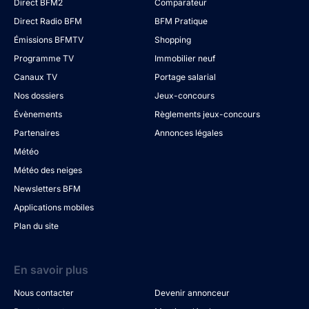
Direct BFM2
Comparateur
Direct Radio BFM
BFM Pratique
Émissions BFMTV
Shopping
Programme TV
Immobilier neuf
Canaux TV
Portage salarial
Nos dossiers
Jeux-concours
Évènements
Règlements jeux-concours
Partenaires
Annonces légales
Météo
Météo des neiges
Newsletters BFM
Applications mobiles
Plan du site
En savoir plus
Nous contacter
Devenir annonceur