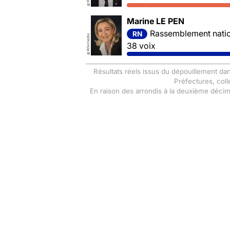
©
Marine LE PEN
Rassemblement nation
RN
Wikimedia
38 voix
©
Résultats réels issus du dépouillement dan
Préfectures, coll
En raison des arrondis à la deuxième déci