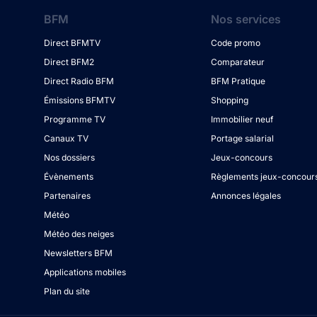
BFM
Nos services
Direct BFMTV
Code promo
Direct BFM2
Comparateur
Direct Radio BFM
BFM Pratique
Émissions BFMTV
Shopping
Programme TV
Immobilier neuf
Canaux TV
Portage salarial
Nos dossiers
Jeux-concours
Évènements
Règlements jeux-concour
Partenaires
Annonces légales
Météo
Météo des neiges
Newsletters BFM
Applications mobiles
Plan du site