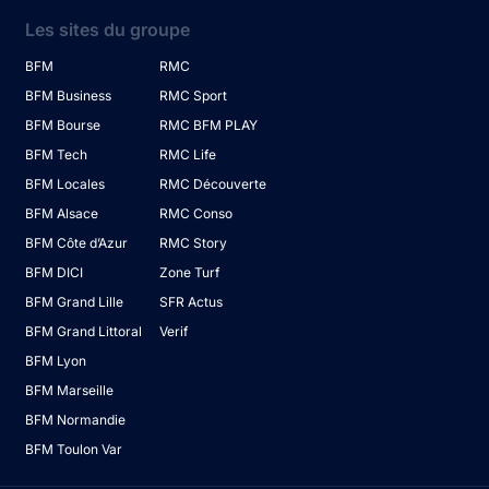
Les sites du groupe
BFM
RMC
BFM Business
RMC Sport
BFM Bourse
RMC BFM PLAY
BFM Tech
RMC Life
BFM Locales
RMC Découverte
BFM Alsace
RMC Conso
BFM Côte d’Azur
RMC Story
BFM DICI
Zone Turf
BFM Grand Lille
SFR Actus
BFM Grand Littoral
Verif
BFM Lyon
BFM Marseille
BFM Normandie
BFM Toulon Var