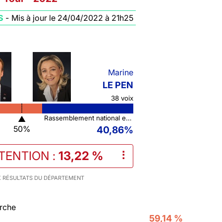
S
-
Mis à jour le 24/04/2022 à 21h25
Marine
LE PEN
38 voix
▲
Rassemblement national et ses alliés
50%
40,86%
STENTION
:
13,22 %
⠇
 RÉSULTATS DU DÉPARTEMENT
rche
59,14 %