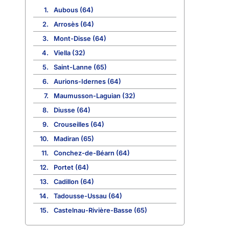
1.
Aubous (64)
2.
Arrosès (64)
3.
Mont-Disse (64)
4.
Viella (32)
5.
Saint-Lanne (65)
6.
Aurions-Idernes (64)
7.
Maumusson-Laguian (32)
8.
Diusse (64)
9.
Crouseilles (64)
10.
Madiran (65)
11.
Conchez-de-Béarn (64)
12.
Portet (64)
13.
Cadillon (64)
14.
Tadousse-Ussau (64)
15.
Castelnau-Rivière-Basse (65)