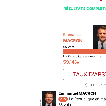
RÉSULTATS COMPLET
Emmanuel
MACRON
55 voix
La République en marche
59,14%
TAUX D'AB
RETOUR AUX
Emmanuel MACRON
La République en ma
REM
Wikimedia
55 voix