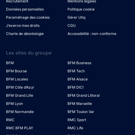
Recrutement
Mentions légales
Données personnelles
Politique cookie
Paramétrage des cookies
Gérer Utiq
J’exerce mes droits
CGU
Charte de déontologie
Accessibilité : non-conforme
Les sites du groupe
BFM
BFM Business
BFM Bourse
BFM Tech
BFM Locales
BFM Alsace
BFM Côte d’Azur
BFM DICI
BFM Grand Lille
BFM Grand Littoral
BFM Lyon
BFM Marseille
BFM Normandie
BFM Toulon Var
RMC
RMC Sport
RMC BFM PLAY
RMC Life