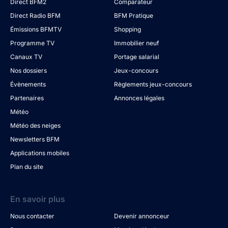
Direct BFM2
Comparateur
Direct Radio BFM
BFM Pratique
Émissions BFMTV
Shopping
Programme TV
Immobilier neuf
Canaux TV
Portage salarial
Nos dossiers
Jeux-concours
Évènements
Règlements jeux-concours
Partenaires
Annonces légales
Météo
Météo des neiges
Newsletters BFM
Applications mobiles
Plan du site
En savoir plus
Nous contacter
Devenir annonceur