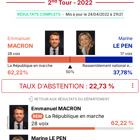
nd
2
Tour - 2022
RÉSULTATS COMPLETS
-
Mis à jour le 24/04/2022 à 21h21
Emmanuel
Marine
MACRON
LE PEN
28 voix
17 voix
La République en marche
Rassemblement national et ses alliés
▲
62,22%
37,78%
50%
TAUX D'ABSTENTION
:
22,73 %
⠇
RETOUR AUX RÉSULTATS DU DÉPARTEMENT
Emmanuel MACRON
La République en marche
REM
Wikimedia
62,22 %
28 voix
©
Marine LE PEN