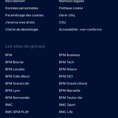
Recrutement
Mentions légales
Données personnelles
Politique cookie
Paramétrage des cookies
Gérer Utiq
J’exerce mes droits
CGU
Charte de déontologie
Accessibilité : non-conforme
Les sites du groupe
BFM
BFM Business
BFM Bourse
BFM Tech
BFM Locales
BFM Alsace
BFM Côte d’Azur
BFM DICI
BFM Grand Lille
BFM Grand Littoral
BFM Lyon
BFM Marseille
BFM Normandie
BFM Toulon Var
RMC
RMC Sport
RMC BFM PLAY
RMC Life