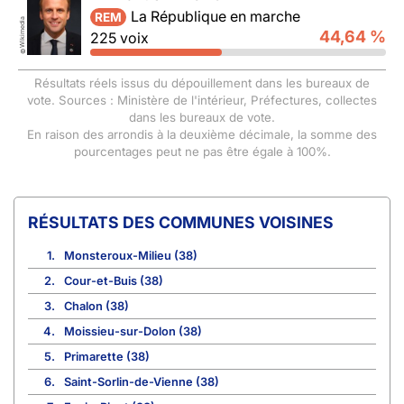
La République en marche
REM
Wikimedia
44,64 %
225 voix
©
Résultats réels issus du dépouillement dans les bureaux de
vote. Sources : Ministère de l'intérieur, Préfectures, collectes
dans les bureaux de vote.
En raison des arrondis à la deuxième décimale, la somme des
pourcentages peut ne pas être égale à 100%.
COMMUNES VOISINES
1.
Monsteroux-Milieu (38)
2.
Cour-et-Buis (38)
3.
Chalon (38)
4.
Moissieu-sur-Dolon (38)
5.
Primarette (38)
6.
Saint-Sorlin-de-Vienne (38)