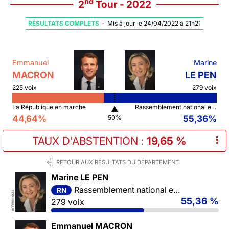
nd
2
Tour - 2022
RÉSULTATS COMPLETS
-
Mis à jour le 24/04/2022 à 21h21
Emmanuel
Marine
MACRON
LE PEN
225 voix
279 voix
La République en marche
Rassemblement national et ses alliés
▲
44,64%
55,36%
50%
TAUX D'ABSTENTION
:
19,65 %
⠇
RETOUR AUX RÉSULTATS DU DÉPARTEMENT
Marine LE PEN
Rassemblement national et ses alliés
RN
Wikimedia
55,36 %
279 voix
©
Emmanuel MACRON