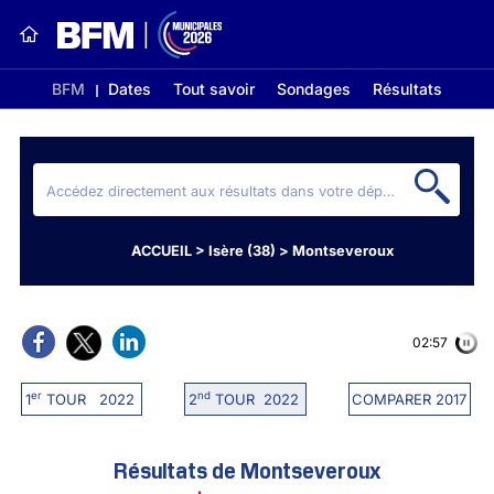
BFM
Dates
Tout savoir
Sondages
Résultats
ACCUEIL
>
Isère (38)
>
Montseveroux
02:56
er
nd
1
TOUR 2022
2
TOUR 2022
COMPARER 2017
Résultats de Montseveroux