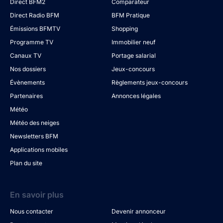
Direct BFM2
Comparateur
Direct Radio BFM
BFM Pratique
Émissions BFMTV
Shopping
Programme TV
Immobilier neuf
Canaux TV
Portage salarial
Nos dossiers
Jeux-concours
Évènements
Règlements jeux-concours
Partenaires
Annonces légales
Météo
Météo des neiges
Newsletters BFM
Applications mobiles
Plan du site
En savoir plus
Nous contacter
Devenir annonceur