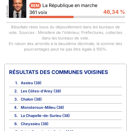
La République en marche
REM
Wikimedia
46,34 %
361 voix
©
Résultats réels issus du dépouillement dans les bureaux de
vote. Sources : Ministère de l'intérieur, Préfectures, collectes
dans les bureaux de vote.
En raison des arrondis à la deuxième décimale, la somme des
pourcentages peut ne pas être égale à 100%.
COMMUNES VOISINES
1.
Assieu (38)
2.
Les Côtes-d'Arey (38)
3.
Chalon (38)
4.
Monsteroux-Milieu (38)
5.
La Chapelle-de-Surieu (38)
6.
Cheyssieu (38)