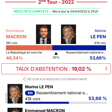
nd
2
Tour - 2022
RÉSULTATS COMPLETS
-
Mis à jour le 24/04/2022 à 21h21
Emmanuel
Marine
MACRON
LE PEN
361 voix
418 voix
La République en marche
Rassemblement national et ses alliés
▲
46,34%
53,66%
50%
TAUX D'ABSTENTION
:
19,02 %
⠇
RETOUR AUX RÉSULTATS DU DÉPARTEMENT
Marine LE PEN
Rassemblement national et ses alliés
RN
Wikimedia
53,66 %
418 voix
©
Emmanuel MACRON