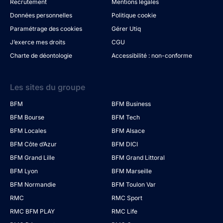
Recrutement
Mentions légales
Données personnelles
Politique cookie
Paramétrage des cookies
Gérer Utiq
J’exerce mes droits
CGU
Charte de déontologie
Accessibilité : non-conforme
Les sites du groupe
BFM
BFM Business
BFM Bourse
BFM Tech
BFM Locales
BFM Alsace
BFM Côte d’Azur
BFM DICI
BFM Grand Lille
BFM Grand Littoral
BFM Lyon
BFM Marseille
BFM Normandie
BFM Toulon Var
RMC
RMC Sport
RMC BFM PLAY
RMC Life