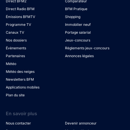
Direct BFM2
Comparateur
Direct Radio BFM
BFM Pratique
Émissions BFMTV
Shopping
Programme TV
Immobilier neuf
Canaux TV
Portage salarial
Nos dossiers
Jeux-concours
Évènements
Règlements jeux-concours
Partenaires
Annonces légales
Météo
Météo des neiges
Newsletters BFM
Applications mobiles
Plan du site
En savoir plus
Nous contacter
Devenir annonceur