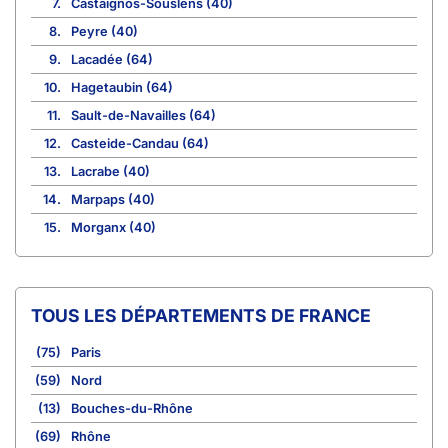
7.
Castaignos-Souslens (40)
8.
Peyre (40)
9.
Lacadée (64)
10.
Hagetaubin (64)
11.
Sault-de-Navailles (64)
12.
Casteide-Candau (64)
13.
Lacrabe (40)
14.
Marpaps (40)
15.
Morganx (40)
TOUS LES DÉPARTEMENTS DE FRANCE
(75)
Paris
(59)
Nord
(13)
Bouches-du-Rhône
(69)
Rhône