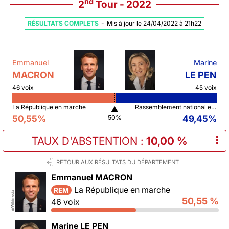
nd
2
Tour - 2022
RÉSULTATS COMPLETS
-
Mis à jour le 24/04/2022 à 21h22
Emmanuel
Marine
MACRON
LE PEN
46 voix
45 voix
La République en marche
Rassemblement national et ses alliés
▲
50,55%
49,45%
50%
TAUX D'ABSTENTION
:
10,00 %
⠇
RETOUR AUX RÉSULTATS DU DÉPARTEMENT
Emmanuel MACRON
La République en marche
REM
Wikimedia
50,55 %
46 voix
©
Marine LE PEN