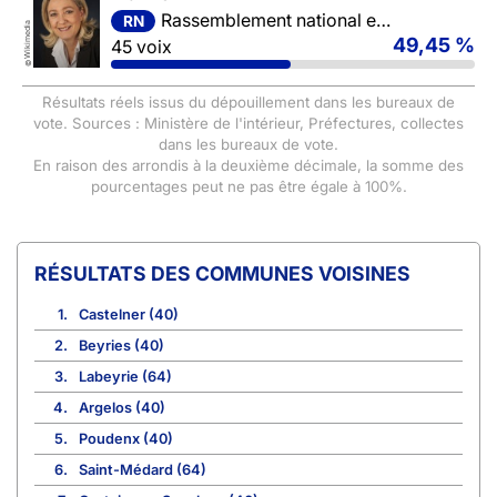
Rassemblement national et ses alliés
RN
Wikimedia
49,45 %
45 voix
©
Résultats réels issus du dépouillement dans les bureaux de
vote. Sources : Ministère de l'intérieur, Préfectures, collectes
dans les bureaux de vote.
En raison des arrondis à la deuxième décimale, la somme des
pourcentages peut ne pas être égale à 100%.
COMMUNES VOISINES
1.
Castelner (40)
2.
Beyries (40)
3.
Labeyrie (64)
4.
Argelos (40)
5.
Poudenx (40)
6.
Saint-Médard (64)