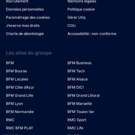
Recrutement
Mentions légales
Données personnelles
Politique cookie
Paramétrage des cookies
Gérer Utiq
J’exerce mes droits
CGU
Charte de déontologie
Accessibilité : non-conforme
Les sites du groupe
BFM
BFM Business
BFM Bourse
BFM Tech
BFM Locales
BFM Alsace
BFM Côte d’Azur
BFM DICI
BFM Grand Lille
BFM Grand Littoral
BFM Lyon
BFM Marseille
BFM Normandie
BFM Toulon Var
RMC
RMC Sport
RMC BFM PLAY
RMC Life