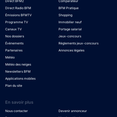
Direct BFM2
Comparateur
Direct Radio BFM
BFM Pratique
Émissions BFMTV
Shopping
Programme TV
Immobilier neuf
Canaux TV
Portage salarial
Nos dossiers
Jeux-concours
Évènements
Règlements jeux-concours
Partenaires
Annonces légales
Météo
Météo des neiges
Newsletters BFM
Applications mobiles
Plan du site
En savoir plus
Nous contacter
Devenir annonceur