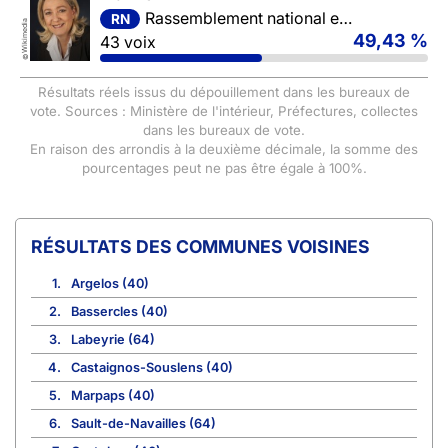
Rassemblement national et ses alliés
RN
Wikimedia
49,43 %
43 voix
©
Résultats réels issus du dépouillement dans les bureaux de
vote. Sources : Ministère de l'intérieur, Préfectures, collectes
dans les bureaux de vote.
En raison des arrondis à la deuxième décimale, la somme des
pourcentages peut ne pas être égale à 100%.
COMMUNES VOISINES
1.
Argelos (40)
2.
Bassercles (40)
3.
Labeyrie (64)
4.
Castaignos-Souslens (40)
5.
Marpaps (40)
6.
Sault-de-Navailles (64)