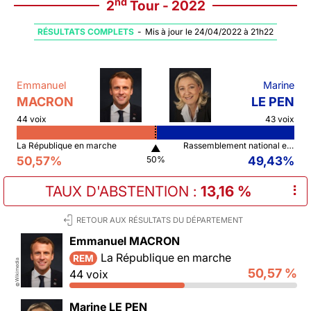
nd
2
Tour - 2022
RÉSULTATS COMPLETS
-
Mis à jour le 24/04/2022 à 21h22
Emmanuel
Marine
MACRON
LE PEN
44 voix
43 voix
La République en marche
Rassemblement national et ses alliés
▲
50,57%
49,43%
50%
TAUX D'ABSTENTION
:
13,16 %
⠇
RETOUR AUX RÉSULTATS DU DÉPARTEMENT
Emmanuel MACRON
La République en marche
REM
Wikimedia
50,57 %
44 voix
©
Marine LE PEN