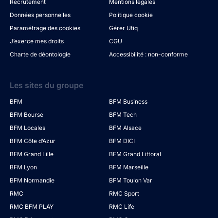
Recrutement
Mentions légales
Données personnelles
Politique cookie
Paramétrage des cookies
Gérer Utiq
J’exerce mes droits
CGU
Charte de déontologie
Accessibilité : non-conforme
Les sites du groupe
BFM
BFM Business
BFM Bourse
BFM Tech
BFM Locales
BFM Alsace
BFM Côte d’Azur
BFM DICI
BFM Grand Lille
BFM Grand Littoral
BFM Lyon
BFM Marseille
BFM Normandie
BFM Toulon Var
RMC
RMC Sport
RMC BFM PLAY
RMC Life