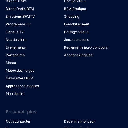
Direct BFM2
Comparateur
Direct Radio BFM
BFM Pratique
Émissions BFMTV
Shopping
Programme TV
Immobilier neuf
Canaux TV
Portage salarial
Nos dossiers
Jeux-concours
Évènements
Règlements jeux-concours
Partenaires
Annonces légales
Météo
Météo des neiges
Newsletters BFM
Applications mobiles
Plan du site
En savoir plus
Nous contacter
Devenir annonceur