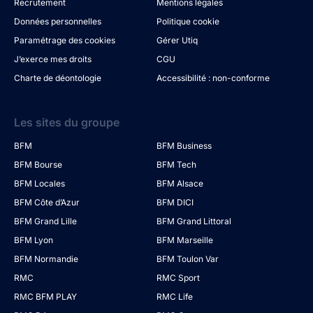
Recrutement
Mentions légales
Données personnelles
Politique cookie
Paramétrage des cookies
Gérer Utiq
J’exerce mes droits
CGU
Charte de déontologie
Accessibilité : non-conforme
Les sites du groupe
BFM
BFM Business
BFM Bourse
BFM Tech
BFM Locales
BFM Alsace
BFM Côte d’Azur
BFM DICI
BFM Grand Lille
BFM Grand Littoral
BFM Lyon
BFM Marseille
BFM Normandie
BFM Toulon Var
RMC
RMC Sport
RMC BFM PLAY
RMC Life