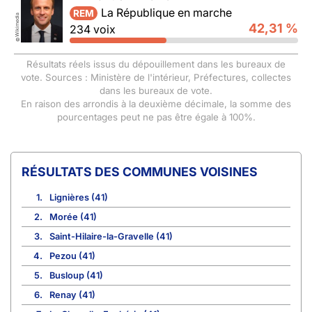
La République en marche
REM
Wikimedia
42,31 %
234 voix
©
Résultats réels issus du dépouillement dans les bureaux de
vote. Sources : Ministère de l'intérieur, Préfectures, collectes
dans les bureaux de vote.
En raison des arrondis à la deuxième décimale, la somme des
pourcentages peut ne pas être égale à 100%.
COMMUNES VOISINES
1.
Lignières (41)
2.
Morée (41)
3.
Saint-Hilaire-la-Gravelle (41)
4.
Pezou (41)
5.
Busloup (41)
6.
Renay (41)