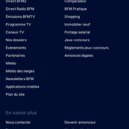
Direct BFM2
Comparateur
Direct Radio BFM
BFM Pratique
Émissions BFMTV
Shopping
Programme TV
Immobilier neuf
Canaux TV
Portage salarial
Nos dossiers
Jeux-concours
Évènements
Règlements jeux-concours
Partenaires
Annonces légales
Météo
Météo des neiges
Newsletters BFM
Applications mobiles
Plan du site
En savoir plus
Nous contacter
Devenir annonceur