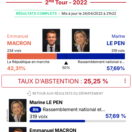
nd
2
Tour - 2022
RÉSULTATS COMPLETS
-
Mis à jour le 24/04/2022 à 21h22
Emmanuel
Marine
MACRON
LE PEN
234 voix
319 voix
La République en marche
Rassemblement national et ses alliés
▲
42,31%
57,69%
50%
TAUX D'ABSTENTION
:
25,25 %
⠇
RETOUR AUX RÉSULTATS DU DÉPARTEMENT
Marine LE PEN
Rassemblement national et ses alliés
RN
Wikimedia
57,69 %
319 voix
©
Emmanuel MACRON