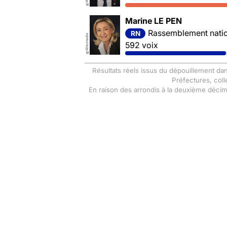
©
Marine LE PEN
Rassemblement nation
RN
Wikimedia
592 voix
©
Résultats réels issus du dépouillement dan
Préfectures, coll
En raison des arrondis à la deuxième déci