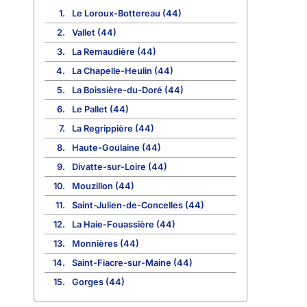
1.
Le Loroux-Bottereau (44)
2.
Vallet (44)
3.
La Remaudière (44)
4.
La Chapelle-Heulin (44)
5.
La Boissière-du-Doré (44)
6.
Le Pallet (44)
7.
La Regrippière (44)
8.
Haute-Goulaine (44)
9.
Divatte-sur-Loire (44)
10.
Mouzillon (44)
11.
Saint-Julien-de-Concelles (44)
12.
La Haie-Fouassière (44)
13.
Monnières (44)
14.
Saint-Fiacre-sur-Maine (44)
15.
Gorges (44)