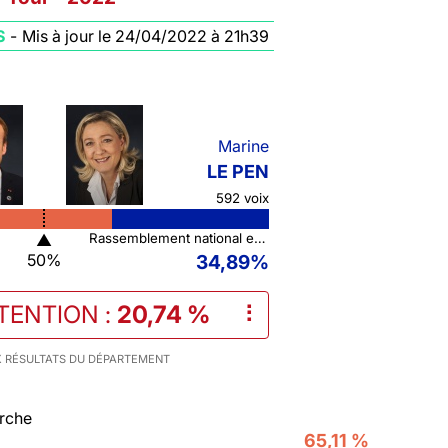
S
-
Mis à jour le 24/04/2022 à 21h39
Marine
LE PEN
592 voix
▲
Rassemblement national et ses alliés
50%
34,89%
TENTION
:
20,74 %
⠇
 RÉSULTATS DU DÉPARTEMENT
rche
65,11 %