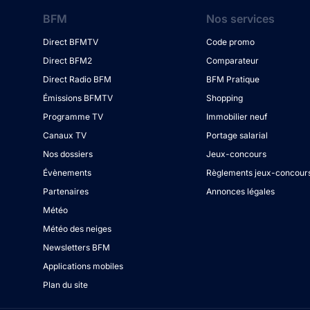
BFM
Nos services
Direct BFMTV
Code promo
Direct BFM2
Comparateur
Direct Radio BFM
BFM Pratique
Émissions BFMTV
Shopping
Programme TV
Immobilier neuf
Canaux TV
Portage salarial
Nos dossiers
Jeux-concours
Évènements
Règlements jeux-concour
Partenaires
Annonces légales
Météo
Météo des neiges
Newsletters BFM
Applications mobiles
Plan du site