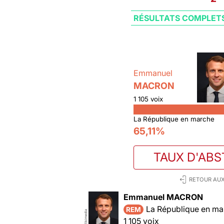
RÉSULTATS COMPLET
Emmanuel
MACRON
1 105 voix
La République en marche
65,11%
TAUX D'ABS
RETOUR AUX
Emmanuel MACRON
La République en ma
REM
Wikimedia
1 105 voix