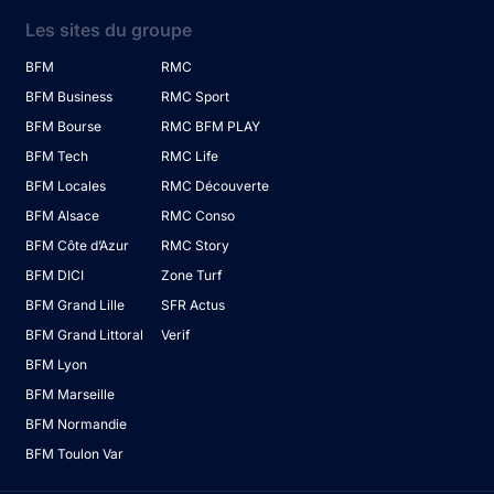
Les sites du groupe
BFM
RMC
BFM Business
RMC Sport
BFM Bourse
RMC BFM PLAY
BFM Tech
RMC Life
BFM Locales
RMC Découverte
BFM Alsace
RMC Conso
BFM Côte d’Azur
RMC Story
BFM DICI
Zone Turf
BFM Grand Lille
SFR Actus
BFM Grand Littoral
Verif
BFM Lyon
BFM Marseille
BFM Normandie
BFM Toulon Var