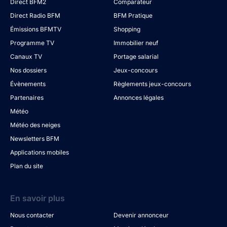
Direct BFM2
Comparateur
Direct Radio BFM
BFM Pratique
Émissions BFMTV
Shopping
Programme TV
Immobilier neuf
Canaux TV
Portage salarial
Nos dossiers
Jeux-concours
Évènements
Règlements jeux-concours
Partenaires
Annonces légales
Météo
Météo des neiges
Newsletters BFM
Applications mobiles
Plan du site
En savoir plus
Nous contacter
Devenir annonceur