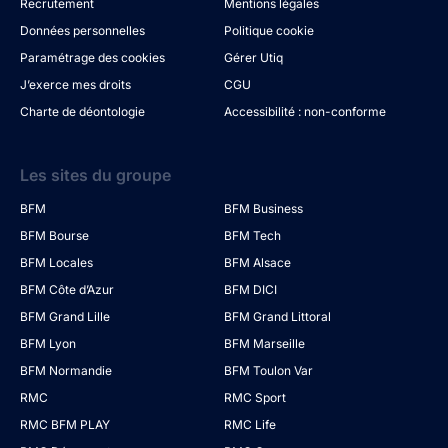
Recrutement
Mentions légales
Données personnelles
Politique cookie
Paramétrage des cookies
Gérer Utiq
J’exerce mes droits
CGU
Charte de déontologie
Accessibilité : non-conforme
Les sites du groupe
BFM
BFM Business
BFM Bourse
BFM Tech
BFM Locales
BFM Alsace
BFM Côte d’Azur
BFM DICI
BFM Grand Lille
BFM Grand Littoral
BFM Lyon
BFM Marseille
BFM Normandie
BFM Toulon Var
RMC
RMC Sport
RMC BFM PLAY
RMC Life