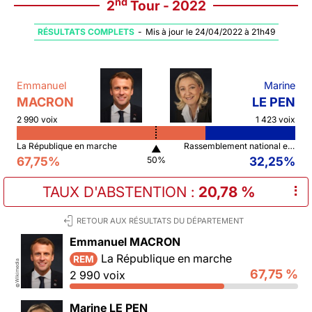
nd
2
Tour - 2022
RÉSULTATS COMPLETS
-
Mis à jour le 24/04/2022 à 21h49
Emmanuel
Marine
MACRON
LE PEN
2 990 voix
1 423 voix
La République en marche
Rassemblement national et ses alliés
▲
67,75%
32,25%
50%
TAUX D'ABSTENTION
:
20,78 %
⠇
RETOUR AUX RÉSULTATS DU DÉPARTEMENT
Emmanuel MACRON
La République en marche
REM
Wikimedia
67,75 %
2 990 voix
©
Marine LE PEN