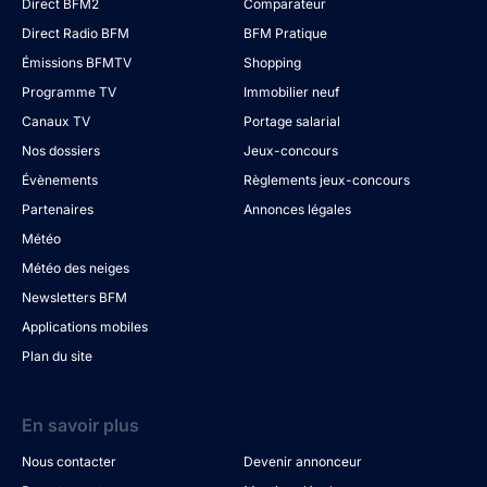
Direct BFM2
Comparateur
Direct Radio BFM
BFM Pratique
Émissions BFMTV
Shopping
Programme TV
Immobilier neuf
Canaux TV
Portage salarial
Nos dossiers
Jeux-concours
Évènements
Règlements jeux-concours
Partenaires
Annonces légales
Météo
Météo des neiges
Newsletters BFM
Applications mobiles
Plan du site
En savoir plus
Nous contacter
Devenir annonceur