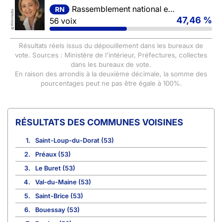
Rassemblement national et ses alliés
RN
Wikimedia
47,46 %
56 voix
©
Résultats réels issus du dépouillement dans les bureaux de
vote. Sources : Ministère de l'intérieur, Préfectures, collectes
dans les bureaux de vote.
En raison des arrondis à la deuxième décimale, la somme des
pourcentages peut ne pas être égale à 100%.
COMMUNES VOISINES
1.
Saint-Loup-du-Dorat (53)
2.
Préaux (53)
3.
Le Buret (53)
4.
Val-du-Maine (53)
5.
Saint-Brice (53)
6.
Bouessay (53)