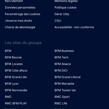
Recrutement
Mentions légales
Données personnelles
Politique cookie
Paramétrage des cookies
Gérer Utiq
J’exerce mes droits
CGU
Charte de déontologie
Accessibilité : non-conforme
Les sites du groupe
BFM
BFM Business
BFM Bourse
BFM Tech
BFM Locales
BFM Alsace
BFM Côte d’Azur
BFM DICI
BFM Grand Lille
BFM Grand Littoral
BFM Lyon
BFM Marseille
BFM Normandie
BFM Toulon Var
RMC
RMC Sport
RMC BFM PLAY
RMC Life