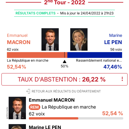
nd
2
Tour - 2022
RÉSULTATS COMPLETS
-
Mis à jour le 24/04/2022 à 21h23
Emmanuel
Marine
MACRON
LE PEN
62 voix
56 voix
La République en marche
Rassemblement national et ses alliés
▲
52,54%
47,46%
50%
TAUX D'ABSTENTION
:
26,22 %
⠇
RETOUR AUX RÉSULTATS DU DÉPARTEMENT
Emmanuel MACRON
La République en marche
REM
Wikimedia
52,54 %
62 voix
©
Marine LE PEN