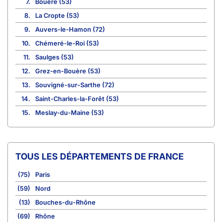
7.
Bouère (53)
8.
La Cropte (53)
9.
Auvers-le-Hamon (72)
10.
Chémeré-le-Roi (53)
11.
Saulges (53)
12.
Grez-en-Bouère (53)
13.
Souvigné-sur-Sarthe (72)
14.
Saint-Charles-la-Forêt (53)
15.
Meslay-du-Maine (53)
TOUS LES DÉPARTEMENTS DE FRANCE
(75)
Paris
(59)
Nord
(13)
Bouches-du-Rhône
(69)
Rhône