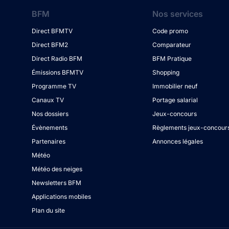
BFM
Nos services
Direct BFMTV
Code promo
Direct BFM2
Comparateur
Direct Radio BFM
BFM Pratique
Émissions BFMTV
Shopping
Programme TV
Immobilier neuf
Canaux TV
Portage salarial
Nos dossiers
Jeux-concours
Évènements
Règlements jeux-concour
Partenaires
Annonces légales
Météo
Météo des neiges
Newsletters BFM
Applications mobiles
Plan du site