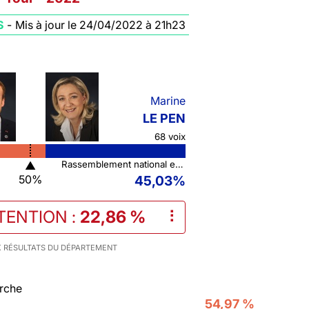
S
-
Mis à jour le 24/04/2022 à 21h23
Marine
LE PEN
68 voix
▲
Rassemblement national et ses alliés
50%
45,03%
TENTION
:
22,86 %
⠇
 RÉSULTATS DU DÉPARTEMENT
rche
54,97 %