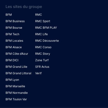
Les sites du groupe
BFM
RMC
BFM Business
RMC Sport
BFM Bourse
RMC BFM PLAY
BFM Tech
RMC Life
BFM Locales
RMC Découverte
BFM Alsace
RMC Conso
BFM Côte d’Azur
RMC Story
BFM DICI
Zone Turf
BFM Grand Lille
SFR Actus
BFM Grand Littoral
Verif
BFM Lyon
BFM Marseille
BFM Normandie
BFM Toulon Var