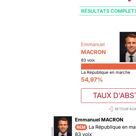
RÉSULTATS COMPLET
Emmanuel
MACRON
83 voix
La République en marche
54,97%
TAUX D'ABS
RETOUR AUX
Emmanuel MACRON
La République en ma
REM
Wikimedia
83 voix