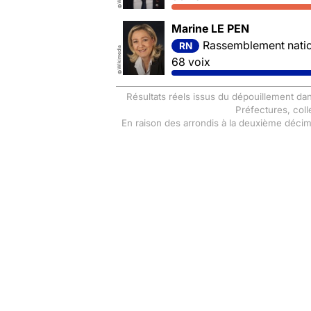
©
Marine LE PEN
Rassemblement nation
RN
Wikimedia
68 voix
©
Résultats réels issus du dépouillement dan
Préfectures, coll
En raison des arrondis à la deuxième déci