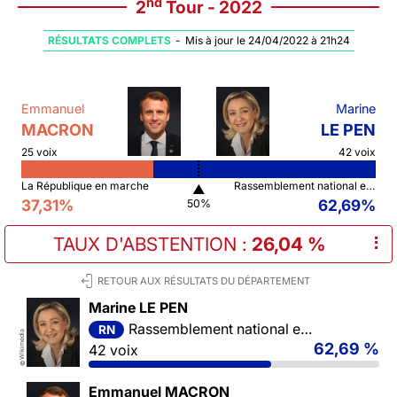
nd
2
Tour - 2022
RÉSULTATS COMPLETS
-
Mis à jour le 24/04/2022 à 21h24
Emmanuel
Marine
MACRON
LE PEN
25 voix
42 voix
La République en marche
Rassemblement national et ses alliés
▲
37,31%
62,69%
50%
TAUX D'ABSTENTION
:
26,04 %
⠇
RETOUR AUX RÉSULTATS DU DÉPARTEMENT
Marine LE PEN
Rassemblement national et ses alliés
RN
Wikimedia
62,69 %
42 voix
©
Emmanuel MACRON