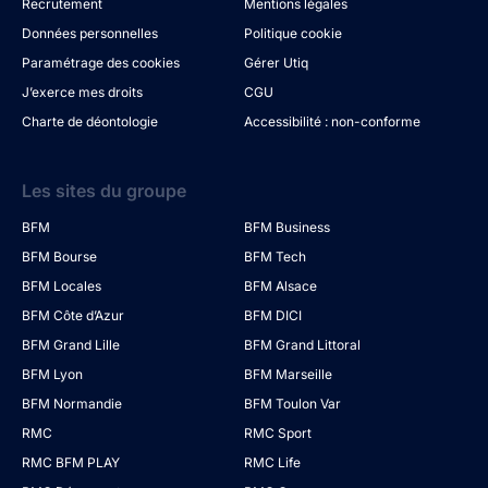
Recrutement
Mentions légales
Données personnelles
Politique cookie
Paramétrage des cookies
Gérer Utiq
J’exerce mes droits
CGU
Charte de déontologie
Accessibilité : non-conforme
Les sites du groupe
BFM
BFM Business
BFM Bourse
BFM Tech
BFM Locales
BFM Alsace
BFM Côte d’Azur
BFM DICI
BFM Grand Lille
BFM Grand Littoral
BFM Lyon
BFM Marseille
BFM Normandie
BFM Toulon Var
RMC
RMC Sport
RMC BFM PLAY
RMC Life