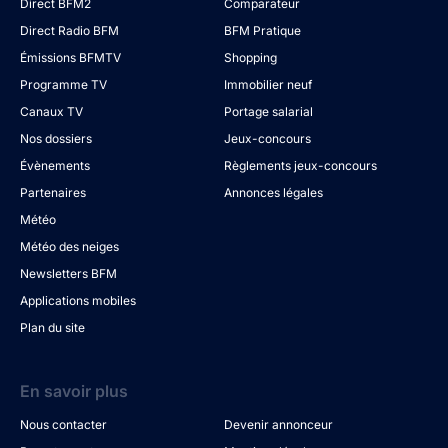
Direct BFM2
Comparateur
Direct Radio BFM
BFM Pratique
Émissions BFMTV
Shopping
Programme TV
Immobilier neuf
Canaux TV
Portage salarial
Nos dossiers
Jeux-concours
Évènements
Règlements jeux-concours
Partenaires
Annonces légales
Météo
Météo des neiges
Newsletters BFM
Applications mobiles
Plan du site
En savoir plus
Nous contacter
Devenir annonceur