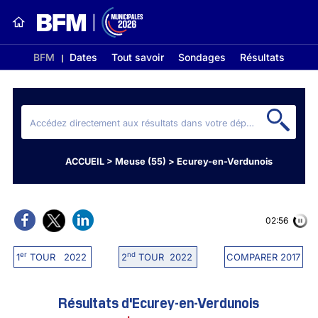
BFM
Dates
Tout savoir
Sondages
Résultats
ACCUEIL
>
Meuse (55)
>
Ecurey-en-Verdunois
02:56
er
nd
1
TOUR 2022
2
TOUR 2022
COMPARER 2017
Résultats d'Ecurey-en-Verdunois