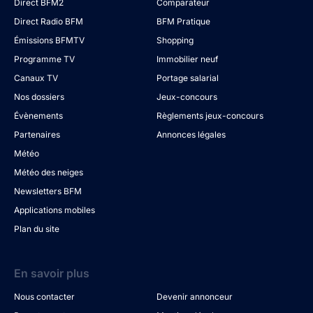
Direct BFM2
Comparateur
Direct Radio BFM
BFM Pratique
Émissions BFMTV
Shopping
Programme TV
Immobilier neuf
Canaux TV
Portage salarial
Nos dossiers
Jeux-concours
Évènements
Règlements jeux-concours
Partenaires
Annonces légales
Météo
Météo des neiges
Newsletters BFM
Applications mobiles
Plan du site
En savoir plus
Nous contacter
Devenir annonceur