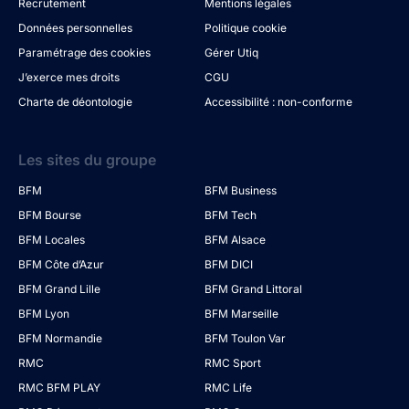
Recrutement
Mentions légales
Données personnelles
Politique cookie
Paramétrage des cookies
Gérer Utiq
J’exerce mes droits
CGU
Charte de déontologie
Accessibilité : non-conforme
Les sites du groupe
BFM
BFM Business
BFM Bourse
BFM Tech
BFM Locales
BFM Alsace
BFM Côte d’Azur
BFM DICI
BFM Grand Lille
BFM Grand Littoral
BFM Lyon
BFM Marseille
BFM Normandie
BFM Toulon Var
RMC
RMC Sport
RMC BFM PLAY
RMC Life