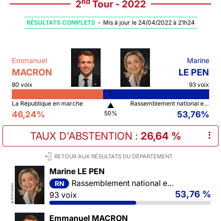
nd
2
Tour - 2022
RÉSULTATS COMPLETS
-
Mis à jour le 24/04/2022 à 21h24
Emmanuel
Marine
MACRON
LE PEN
80 voix
93 voix
La République en marche
Rassemblement national et ses alliés
▲
46,24%
53,76%
50%
TAUX D'ABSTENTION
:
26,64 %
⠇
RETOUR AUX RÉSULTATS DU DÉPARTEMENT
Marine LE PEN
Rassemblement national et ses alliés
RN
Wikimedia
53,76 %
93 voix
©
Emmanuel MACRON