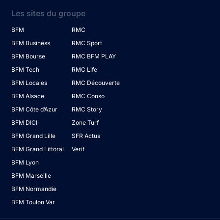
Les sites du groupe
BFM
RMC
BFM Business
RMC Sport
BFM Bourse
RMC BFM PLAY
BFM Tech
RMC Life
BFM Locales
RMC Découverte
BFM Alsace
RMC Conso
BFM Côte d’Azur
RMC Story
BFM DICI
Zone Turf
BFM Grand Lille
SFR Actus
BFM Grand Littoral
Verif
BFM Lyon
BFM Marseille
BFM Normandie
BFM Toulon Var