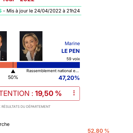
S
-
Mis à jour le 24/04/2022 à 21h24
Marine
LE PEN
59 voix
▲
Rassemblement national et ses alliés
50%
47,20%
STENTION
:
19,50 %
⠇
 RÉSULTATS DU DÉPARTEMENT
rche
52,80 %