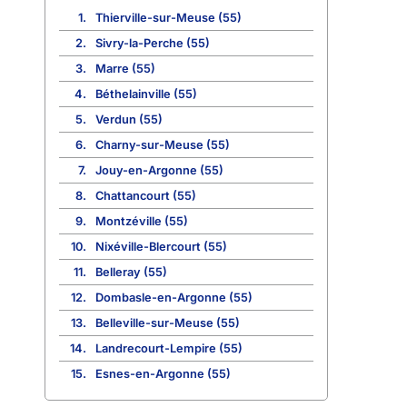
1.
Thierville-sur-Meuse (55)
2.
Sivry-la-Perche (55)
3.
Marre (55)
4.
Béthelainville (55)
5.
Verdun (55)
6.
Charny-sur-Meuse (55)
7.
Jouy-en-Argonne (55)
8.
Chattancourt (55)
9.
Montzéville (55)
10.
Nixéville-Blercourt (55)
11.
Belleray (55)
12.
Dombasle-en-Argonne (55)
13.
Belleville-sur-Meuse (55)
14.
Landrecourt-Lempire (55)
15.
Esnes-en-Argonne (55)