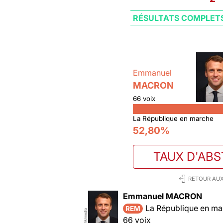
RÉSULTATS COMPLET
Emmanuel
MACRON
66 voix
La République en marche
52,80%
TAUX D'AB
RETOUR AUX
Emmanuel MACRON
La République en ma
REM
Wikimedia
66 voix