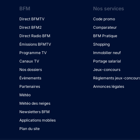
BFM
Nos services
Direct BFMTV
Code promo
Direct BFM2
Comparateur
Direct Radio BFM
BFM Pratique
Émissions BFMTV
Shopping
Programme TV
Immobilier neuf
Canaux TV
Portage salarial
Nos dossiers
Jeux-concours
Évènements
Règlements jeux-concour
Partenaires
Annonces légales
Météo
Météo des neiges
Newsletters BFM
Applications mobiles
Plan du site