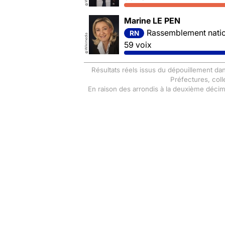
©
Marine LE PEN
Rassemblement nation
RN
Wikimedia
59 voix
©
Résultats réels issus du dépouillement dan
Préfectures, coll
En raison des arrondis à la deuxième déci