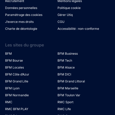
Recrutement
Mentions légales
Données personnelles
Politique cookie
Paramétrage des cookies
Gérer Utiq
J’exerce mes droits
CGU
Charte de déontologie
Accessibilité : non-conforme
Les sites du groupe
BFM
BFM Business
BFM Bourse
BFM Tech
BFM Locales
BFM Alsace
BFM Côte d’Azur
BFM DICI
BFM Grand Lille
BFM Grand Littoral
BFM Lyon
BFM Marseille
BFM Normandie
BFM Toulon Var
RMC
RMC Sport
RMC BFM PLAY
RMC Life