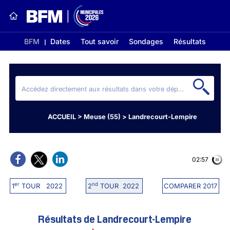
BFM
Dates
Tout savoir
Sondages
Résultats
ACCUEIL
>
Meuse (55)
>
Landrecourt-Lempire
02:56
er
nd
1
TOUR 2022
2
TOUR 2022
COMPARER 2017
Résultats de Landrecourt-Lempire