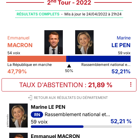
nd
2
Tour - 2022
RÉSULTATS COMPLETS
-
Mis à jour le 24/04/2022 à 21h24
Emmanuel
Marine
MACRON
LE PEN
54 voix
59 voix
La République en marche
Rassemblement national et ses alliés
▲
47,79%
52,21%
50%
TAUX D'ABSTENTION
:
21,89 %
⠇
RETOUR AUX RÉSULTATS DU DÉPARTEMENT
Marine LE PEN
Rassemblement national et ses alliés
RN
Wikimedia
52,21 %
59 voix
©
Emmanuel MACRON