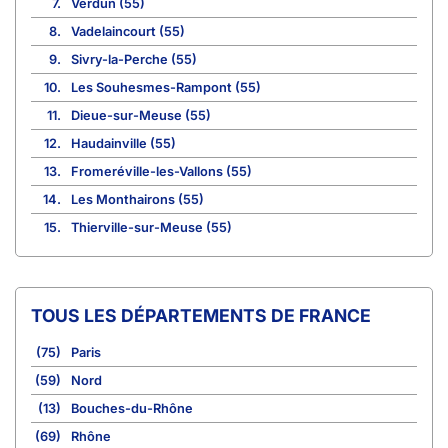
7.
Verdun (55)
8.
Vadelaincourt (55)
9.
Sivry-la-Perche (55)
10.
Les Souhesmes-Rampont (55)
11.
Dieue-sur-Meuse (55)
12.
Haudainville (55)
13.
Fromeréville-les-Vallons (55)
14.
Les Monthairons (55)
15.
Thierville-sur-Meuse (55)
TOUS LES DÉPARTEMENTS DE FRANCE
(75)
Paris
(59)
Nord
(13)
Bouches-du-Rhône
(69)
Rhône