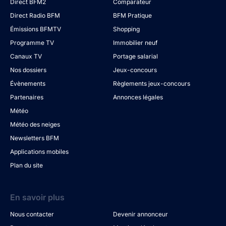
Direct BFM2
Comparateur
Direct Radio BFM
BFM Pratique
Émissions BFMTV
Shopping
Programme TV
Immobilier neuf
Canaux TV
Portage salarial
Nos dossiers
Jeux-concours
Évènements
Règlements jeux-concours
Partenaires
Annonces légales
Météo
Météo des neiges
Newsletters BFM
Applications mobiles
Plan du site
En savoir plus
Nous contacter
Devenir annonceur