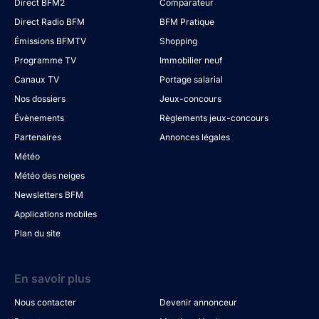
Direct BFM2
Comparateur
Direct Radio BFM
BFM Pratique
Émissions BFMTV
Shopping
Programme TV
Immobilier neuf
Canaux TV
Portage salarial
Nos dossiers
Jeux-concours
Évènements
Règlements jeux-concours
Partenaires
Annonces légales
Météo
Météo des neiges
Newsletters BFM
Applications mobiles
Plan du site
En savoir plus
Nous contacter
Devenir annonceur