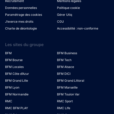
Recrutement
Mentions légales
Données personnelles
Politique cookie
Paramétrage des cookies
Gérer Utiq
J’exerce mes droits
CGU
Charte de déontologie
Accessibilité : non-conforme
Les sites du groupe
BFM
BFM Business
BFM Bourse
BFM Tech
BFM Locales
BFM Alsace
BFM Côte d’Azur
BFM DICI
BFM Grand Lille
BFM Grand Littoral
BFM Lyon
BFM Marseille
BFM Normandie
BFM Toulon Var
RMC
RMC Sport
RMC BFM PLAY
RMC Life