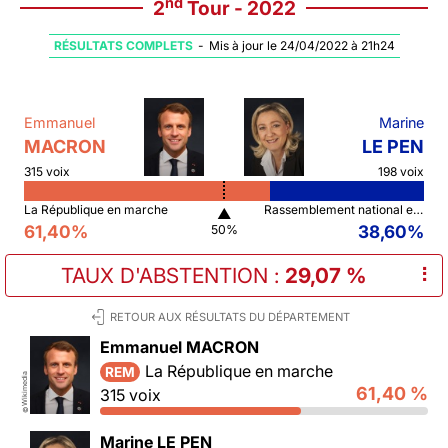
nd
2
Tour - 2022
RÉSULTATS COMPLETS
-
Mis à jour le 24/04/2022 à 21h24
Emmanuel
Marine
MACRON
LE PEN
315 voix
198 voix
La République en marche
Rassemblement national et ses alliés
▲
61,40%
38,60%
50%
TAUX D'ABSTENTION
:
29,07 %
⠇
RETOUR AUX RÉSULTATS DU DÉPARTEMENT
Emmanuel MACRON
La République en marche
REM
Wikimedia
61,40 %
315 voix
©
Marine LE PEN