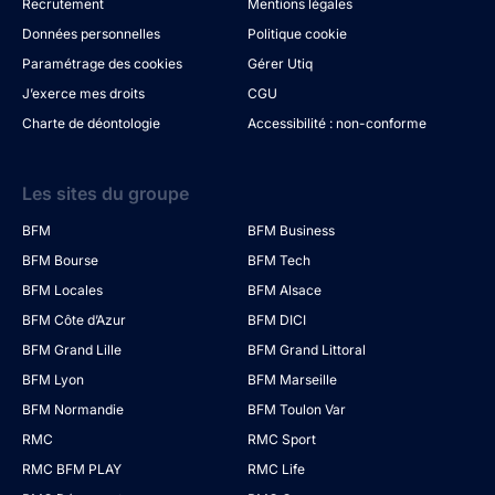
Recrutement
Mentions légales
Données personnelles
Politique cookie
Paramétrage des cookies
Gérer Utiq
J’exerce mes droits
CGU
Charte de déontologie
Accessibilité : non-conforme
Les sites du groupe
BFM
BFM Business
BFM Bourse
BFM Tech
BFM Locales
BFM Alsace
BFM Côte d’Azur
BFM DICI
BFM Grand Lille
BFM Grand Littoral
BFM Lyon
BFM Marseille
BFM Normandie
BFM Toulon Var
RMC
RMC Sport
RMC BFM PLAY
RMC Life