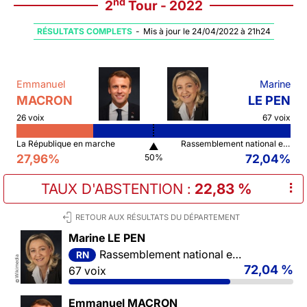
nd
2
Tour - 2022
RÉSULTATS COMPLETS
-
Mis à jour le 24/04/2022 à 21h24
Emmanuel
Marine
MACRON
LE PEN
26 voix
67 voix
La République en marche
Rassemblement national et ses alliés
▲
27,96%
72,04%
50%
TAUX D'ABSTENTION
:
22,83 %
⠇
RETOUR AUX RÉSULTATS DU DÉPARTEMENT
Marine LE PEN
Rassemblement national et ses alliés
RN
Wikimedia
72,04 %
67 voix
©
Emmanuel MACRON