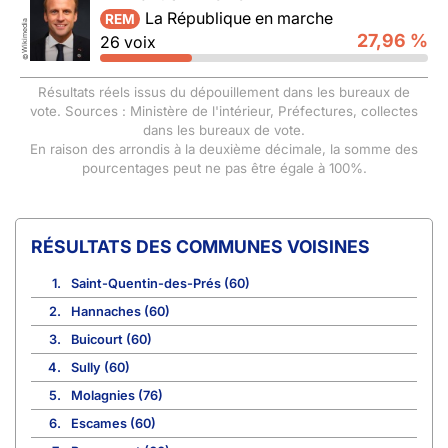
La République en marche
REM
Wikimedia
27,96 %
26 voix
©
Résultats réels issus du dépouillement dans les bureaux de
vote. Sources : Ministère de l'intérieur, Préfectures, collectes
dans les bureaux de vote.
En raison des arrondis à la deuxième décimale, la somme des
pourcentages peut ne pas être égale à 100%.
COMMUNES VOISINES
1.
Saint-Quentin-des-Prés (60)
2.
Hannaches (60)
3.
Buicourt (60)
4.
Sully (60)
5.
Molagnies (76)
6.
Escames (60)