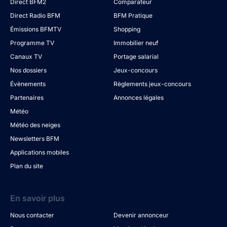
Direct BFM2
Comparateur
Direct Radio BFM
BFM Pratique
Émissions BFMTV
Shopping
Programme TV
Immobilier neuf
Canaux TV
Portage salarial
Nos dossiers
Jeux-concours
Évènements
Règlements jeux-concours
Partenaires
Annonces légales
Météo
Météo des neiges
Newsletters BFM
Applications mobiles
Plan du site
En savoir plus
Nous contacter
Devenir annonceur