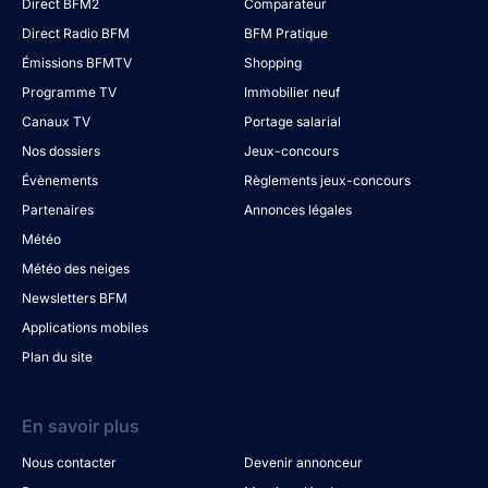
Direct BFM2
Comparateur
Direct Radio BFM
BFM Pratique
Émissions BFMTV
Shopping
Programme TV
Immobilier neuf
Canaux TV
Portage salarial
Nos dossiers
Jeux-concours
Évènements
Règlements jeux-concours
Partenaires
Annonces légales
Météo
Météo des neiges
Newsletters BFM
Applications mobiles
Plan du site
En savoir plus
Nous contacter
Devenir annonceur