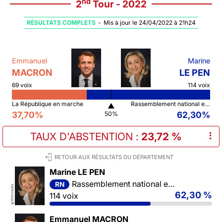
nd
2
Tour - 2022
RÉSULTATS COMPLETS
-
Mis à jour le 24/04/2022 à 21h24
Emmanuel
Marine
MACRON
LE PEN
69 voix
114 voix
La République en marche
Rassemblement national et ses alliés
▲
37,70%
62,30%
50%
TAUX D'ABSTENTION
:
23,72 %
⠇
RETOUR AUX RÉSULTATS DU DÉPARTEMENT
Marine LE PEN
Rassemblement national et ses alliés
RN
Wikimedia
62,30 %
114 voix
©
Emmanuel MACRON