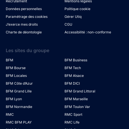
Recrutement
Mentions légales
Données personnelles
Politique cookie
Paramétrage des cookies
Gérer Utiq
J’exerce mes droits
CGU
Charte de déontologie
Accessibilité : non-conforme
Les sites du groupe
BFM
BFM Business
BFM Bourse
BFM Tech
BFM Locales
BFM Alsace
BFM Côte d’Azur
BFM DICI
BFM Grand Lille
BFM Grand Littoral
BFM Lyon
BFM Marseille
BFM Normandie
BFM Toulon Var
RMC
RMC Sport
RMC BFM PLAY
RMC Life