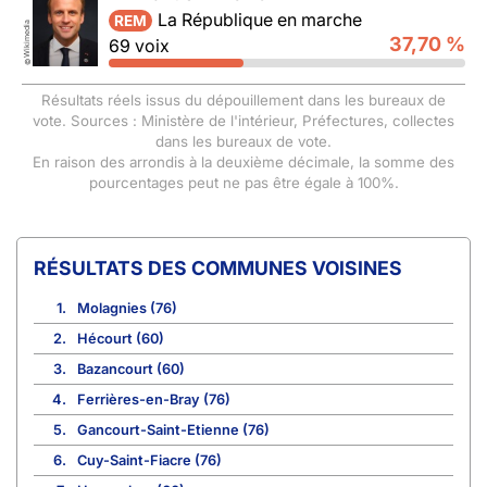
La République en marche
REM
Wikimedia
37,70 %
69 voix
©
Résultats réels issus du dépouillement dans les bureaux de
vote. Sources : Ministère de l'intérieur, Préfectures, collectes
dans les bureaux de vote.
En raison des arrondis à la deuxième décimale, la somme des
pourcentages peut ne pas être égale à 100%.
COMMUNES VOISINES
1.
Molagnies (76)
2.
Hécourt (60)
3.
Bazancourt (60)
4.
Ferrières-en-Bray (76)
5.
Gancourt-Saint-Etienne (76)
6.
Cuy-Saint-Fiacre (76)