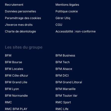
Recrutement
Mentions légales
Données personnelles
Politique cookie
Paramétrage des cookies
Gérer Utiq
J’exerce mes droits
CGU
Charte de déontologie
Accessibilité : non-conforme
Les sites du groupe
BFM
BFM Business
BFM Bourse
BFM Tech
BFM Locales
BFM Alsace
BFM Côte d’Azur
BFM DICI
BFM Grand Lille
BFM Grand Littoral
BFM Lyon
BFM Marseille
BFM Normandie
BFM Toulon Var
RMC
RMC Sport
RMC BFM PLAY
RMC Life