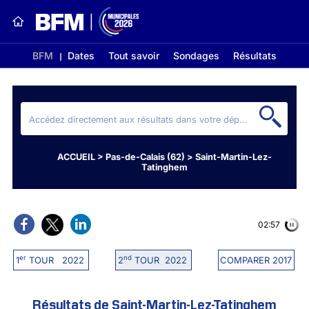
BFM
Dates
Tout savoir
Sondages
Résultats
ACCUEIL
>
Pas-de-Calais (62)
>
Saint-Martin-Lez-
Tatinghem
02:56
er
nd
1
TOUR 2022
2
TOUR 2022
COMPARER 2017
Résultats de Saint-Martin-Lez-Tatinghem