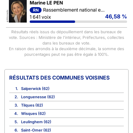
Marine LE PEN
Rassemblement national et ses alliés
RN
Wikimedia
46,58 %
1 641 voix
©
Résultats réels issus du dépouillement dans les bureaux de
vote. Sources : Ministère de l'intérieur, Préfectures, collectes
dans les bureaux de vote.
En raison des arrondis à la deuxième décimale, la somme des
pourcentages peut ne pas être égale à 100%.
COMMUNES VOISINES
1.
Salperwick (62)
2.
Longuenesse (62)
3.
Tilques (62)
4.
Wisques (62)
5.
Leulinghem (62)
6.
Saint-Omer (62)