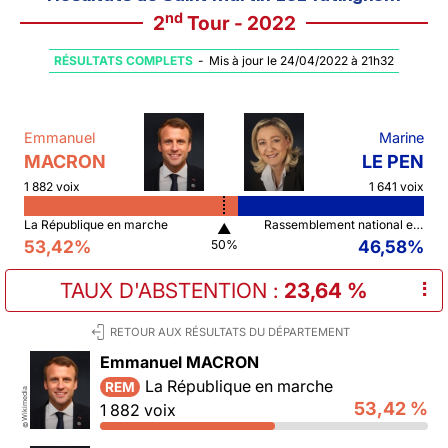
nd
2
Tour - 2022
RÉSULTATS COMPLETS
-
Mis à jour le 24/04/2022 à 21h32
Emmanuel
Marine
MACRON
LE PEN
1 882 voix
1 641 voix
La République en marche
Rassemblement national et ses alliés
▲
53,42%
46,58%
50%
TAUX D'ABSTENTION
:
23,64 %
⠇
RETOUR AUX RÉSULTATS DU DÉPARTEMENT
Emmanuel MACRON
La République en marche
REM
Wikimedia
53,42 %
1 882 voix
©