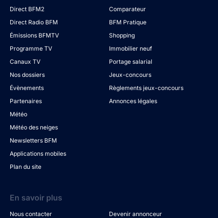
Direct BFM2
Comparateur
Direct Radio BFM
BFM Pratique
Émissions BFMTV
Shopping
Programme TV
Immobilier neuf
Canaux TV
Portage salarial
Nos dossiers
Jeux-concours
Évènements
Règlements jeux-concours
Partenaires
Annonces légales
Météo
Météo des neiges
Newsletters BFM
Applications mobiles
Plan du site
En savoir plus
Nous contacter
Devenir annonceur