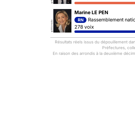
©
Marine LE PEN
Rassemblement nation
RN
Wikimedia
278 voix
©
Résultats réels issus du dépouillement dan
Préfectures, coll
En raison des arrondis à la deuxième déci