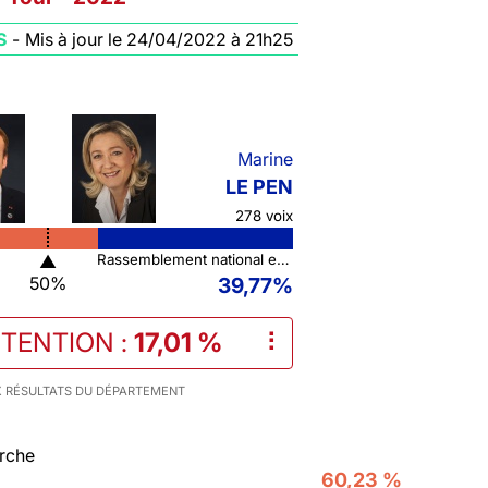
S
-
Mis à jour le 24/04/2022 à 21h25
Marine
LE PEN
278 voix
▲
Rassemblement national et ses alliés
50%
39,77%
STENTION
:
17,01 %
⠇
 RÉSULTATS DU DÉPARTEMENT
rche
60,23 %