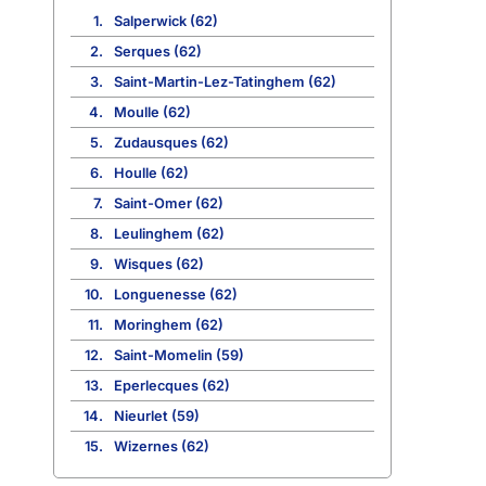
1.
Salperwick (62)
2.
Serques (62)
3.
Saint-Martin-Lez-Tatinghem (62)
4.
Moulle (62)
5.
Zudausques (62)
6.
Houlle (62)
7.
Saint-Omer (62)
8.
Leulinghem (62)
9.
Wisques (62)
10.
Longuenesse (62)
11.
Moringhem (62)
12.
Saint-Momelin (59)
13.
Eperlecques (62)
14.
Nieurlet (59)
15.
Wizernes (62)