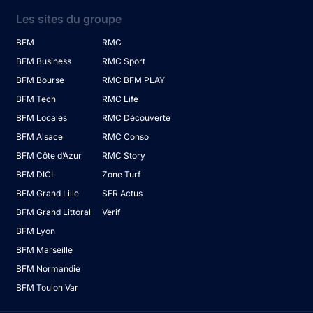
Les sites du groupe
BFM
RMC
BFM Business
RMC Sport
BFM Bourse
RMC BFM PLAY
BFM Tech
RMC Life
BFM Locales
RMC Découverte
BFM Alsace
RMC Conso
BFM Côte d’Azur
RMC Story
BFM DICI
Zone Turf
BFM Grand Lille
SFR Actus
BFM Grand Littoral
Verif
BFM Lyon
BFM Marseille
BFM Normandie
BFM Toulon Var