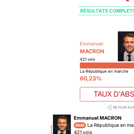
RÉSULTATS COMPLET
Emmanuel
MACRON
421 voix
La République en marche
60,23%
TAUX D'AB
RETOUR AUX
Emmanuel MACRON
La République en ma
REM
Wikimedia
421 voix