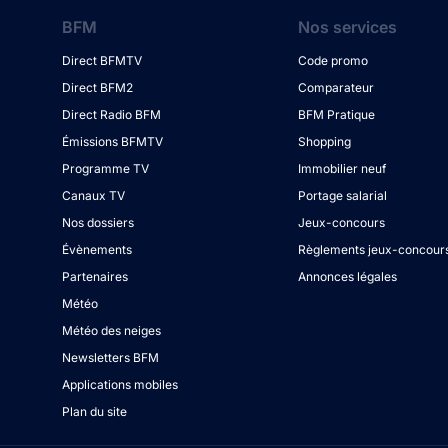
BFM
Nos services
Direct BFMTV
Code promo
Direct BFM2
Comparateur
Direct Radio BFM
BFM Pratique
Émissions BFMTV
Shopping
Programme TV
Immobilier neuf
Canaux TV
Portage salarial
Nos dossiers
Jeux-concours
Évènements
Règlements jeux-concour
Partenaires
Annonces légales
Météo
Météo des neiges
Newsletters BFM
Applications mobiles
Plan du site