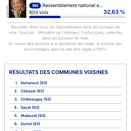
Rassemblement national et ses alliés
RN
Wikimedia
32,63 %
603 voix
©
Résultats réels issus du dépouillement dans les bureaux de
vote. Sources : Ministère de l'intérieur, Préfectures, collectes
dans les bureaux de vote.
En raison des arrondis à la deuxième décimale, la somme des
pourcentages peut ne pas être égale à 100%.
COMMUNES VOISINES
1.
Nohanent (63)
2.
Cébazat (63)
3.
Châteaugay (63)
4.
Sayat (63)
5.
Malauzat (63)
6.
Durtol (63)