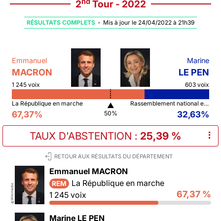
nd
2
Tour - 2022
RÉSULTATS COMPLETS
-
Mis à jour le 24/04/2022 à 21h39
Emmanuel
Marine
MACRON
LE PEN
1 245 voix
603 voix
La République en marche
Rassemblement national et ses alliés
▲
67,37%
32,63%
50%
TAUX D'ABSTENTION
:
25,39 %
⠇
RETOUR AUX RÉSULTATS DU DÉPARTEMENT
Emmanuel MACRON
La République en marche
REM
Wikimedia
67,37 %
1 245 voix
©
Marine LE PEN