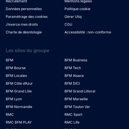
Recrutement
Mentions légales
Données personnelles
Politique cookie
Paramétrage des cookies
Gérer Utiq
J’exerce mes droits
CGU
Charte de déontologie
Accessibilité : non-conforme
Les sites du groupe
BFM
BFM Business
BFM Bourse
BFM Tech
BFM Locales
BFM Alsace
BFM Côte d’Azur
BFM DICI
BFM Grand Lille
BFM Grand Littoral
BFM Lyon
BFM Marseille
BFM Normandie
BFM Toulon Var
RMC
RMC Sport
RMC BFM PLAY
RMC Life