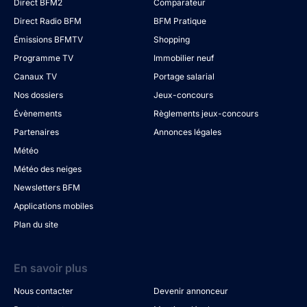
Direct BFM2
Comparateur
Direct Radio BFM
BFM Pratique
Émissions BFMTV
Shopping
Programme TV
Immobilier neuf
Canaux TV
Portage salarial
Nos dossiers
Jeux-concours
Évènements
Règlements jeux-concours
Partenaires
Annonces légales
Météo
Météo des neiges
Newsletters BFM
Applications mobiles
Plan du site
En savoir plus
Nous contacter
Devenir annonceur