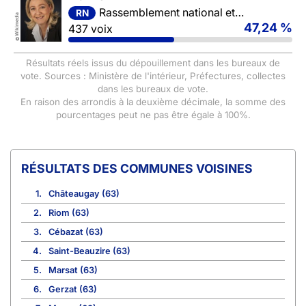
Rassemblement national et ses alliés
RN
Wikimedia
47,24 %
437 voix
©
Résultats réels issus du dépouillement dans les bureaux de
vote. Sources : Ministère de l'intérieur, Préfectures, collectes
dans les bureaux de vote.
En raison des arrondis à la deuxième décimale, la somme des
pourcentages peut ne pas être égale à 100%.
COMMUNES VOISINES
1.
Châteaugay (63)
2.
Riom (63)
3.
Cébazat (63)
4.
Saint-Beauzire (63)
5.
Marsat (63)
6.
Gerzat (63)