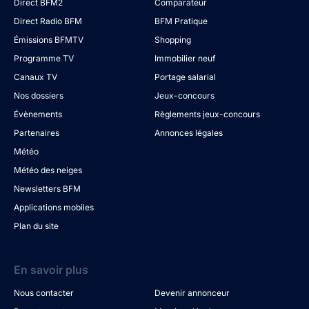
Direct BFM2
Comparateur
Direct Radio BFM
BFM Pratique
Émissions BFMTV
Shopping
Programme TV
Immobilier neuf
Canaux TV
Portage salarial
Nos dossiers
Jeux-concours
Évènements
Règlements jeux-concours
Partenaires
Annonces légales
Météo
Météo des neiges
Newsletters BFM
Applications mobiles
Plan du site
En savoir plus
Nous contacter
Devenir annonceur