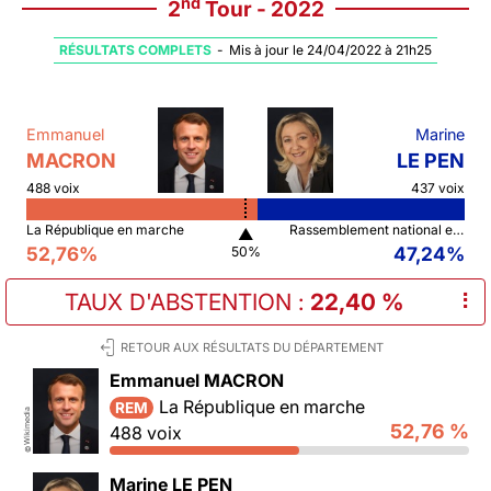
nd
2
Tour - 2022
RÉSULTATS COMPLETS
-
Mis à jour le 24/04/2022 à 21h25
Emmanuel
Marine
MACRON
LE PEN
488 voix
437 voix
La République en marche
Rassemblement national et ses alliés
▲
52,76%
47,24%
50%
TAUX D'ABSTENTION
:
22,40 %
⠇
RETOUR AUX RÉSULTATS DU DÉPARTEMENT
Emmanuel MACRON
La République en marche
REM
Wikimedia
52,76 %
488 voix
©
Marine LE PEN