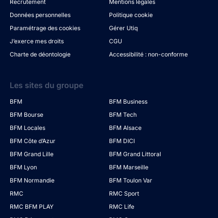
Recrutement
Mentions légales
Données personnelles
Politique cookie
Paramétrage des cookies
Gérer Utiq
J’exerce mes droits
CGU
Charte de déontologie
Accessibilité : non-conforme
Les sites du groupe
BFM
BFM Business
BFM Bourse
BFM Tech
BFM Locales
BFM Alsace
BFM Côte d’Azur
BFM DICI
BFM Grand Lille
BFM Grand Littoral
BFM Lyon
BFM Marseille
BFM Normandie
BFM Toulon Var
RMC
RMC Sport
RMC BFM PLAY
RMC Life