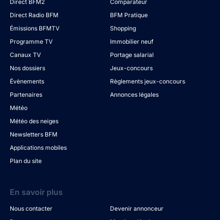
Direct BFM2
Comparateur
Direct Radio BFM
BFM Pratique
Émissions BFMTV
Shopping
Programme TV
Immobilier neuf
Canaux TV
Portage salarial
Nos dossiers
Jeux-concours
Évènements
Règlements jeux-concours
Partenaires
Annonces légales
Météo
Météo des neiges
Newsletters BFM
Applications mobiles
Plan du site
En savoir plus
Nous contacter
Devenir annonceur