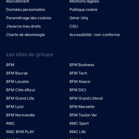
Recrutement
Mentions légales
Données personnelles
Politique cookie
Paramétrage des cookies
Gérer Utiq
J’exerce mes droits
CGU
Charte de déontologie
Accessibilité : non-conforme
Les sites du groupe
BFM
BFM Business
BFM Bourse
BFM Tech
BFM Locales
BFM Alsace
BFM Côte d’Azur
BFM DICI
BFM Grand Lille
BFM Grand Littoral
BFM Lyon
BFM Marseille
BFM Normandie
BFM Toulon Var
RMC
RMC Sport
RMC BFM PLAY
RMC Life