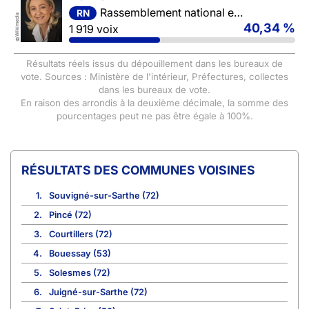
Rassemblement national et ses alliés
RN
Wikimedia
40,34 %
1 919 voix
©
Résultats réels issus du dépouillement dans les bureaux de
vote. Sources : Ministère de l'intérieur, Préfectures, collectes
dans les bureaux de vote.
En raison des arrondis à la deuxième décimale, la somme des
pourcentages peut ne pas être égale à 100%.
COMMUNES VOISINES
1.
Souvigné-sur-Sarthe (72)
2.
Pincé (72)
3.
Courtillers (72)
4.
Bouessay (53)
5.
Solesmes (72)
6.
Juigné-sur-Sarthe (72)