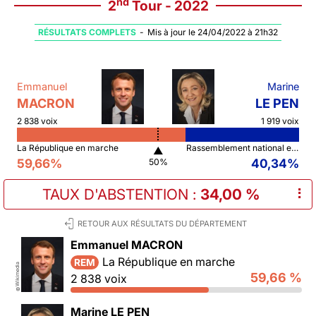
nd
2
Tour - 2022
RÉSULTATS COMPLETS
-
Mis à jour le 24/04/2022 à 21h32
Emmanuel
Marine
MACRON
LE PEN
2 838 voix
1 919 voix
La République en marche
Rassemblement national et ses alliés
▲
59,66%
40,34%
50%
TAUX D'ABSTENTION
:
34,00 %
⠇
RETOUR AUX RÉSULTATS DU DÉPARTEMENT
Emmanuel MACRON
La République en marche
REM
Wikimedia
59,66 %
2 838 voix
©
Marine LE PEN