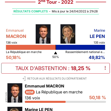
nd
2
Tour - 2022
RÉSULTATS COMPLETS
-
Mis à jour le 24/04/2022 à 21h28
Emmanuel
Marine
MACRON
LE PEN
136 voix
135 voix
La République en marche
Rassemblement national et ses alliés
▲
50,18%
49,82%
50%
TAUX D'ABSTENTION
:
18,25 %
⠇
RETOUR AUX RÉSULTATS DU DÉPARTEMENT
Emmanuel MACRON
La République en marche
REM
Wikimedia
50,18 %
136 voix
©
Marine LE PEN