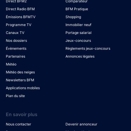
Direct BFM2
Comparateur
Direct Radio BFM
BFM Pratique
Émissions BFMTV
Shopping
Programme TV
Immobilier neuf
Canaux TV
Portage salarial
Nos dossiers
Jeux-concours
Évènements
Règlements jeux-concours
Partenaires
Annonces légales
Météo
Météo des neiges
Newsletters BFM
Applications mobiles
Plan du site
En savoir plus
Nous contacter
Devenir annonceur