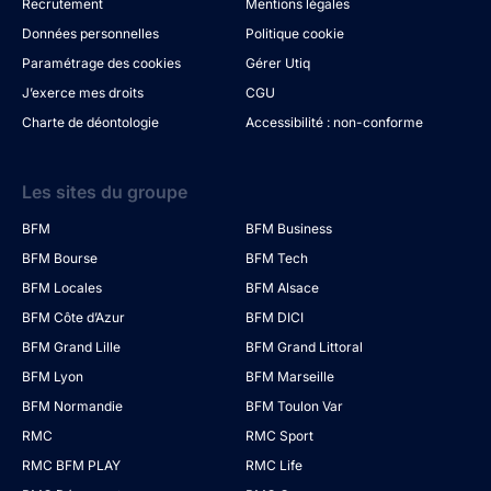
Recrutement
Mentions légales
Données personnelles
Politique cookie
Paramétrage des cookies
Gérer Utiq
J’exerce mes droits
CGU
Charte de déontologie
Accessibilité : non-conforme
Les sites du groupe
BFM
BFM Business
BFM Bourse
BFM Tech
BFM Locales
BFM Alsace
BFM Côte d’Azur
BFM DICI
BFM Grand Lille
BFM Grand Littoral
BFM Lyon
BFM Marseille
BFM Normandie
BFM Toulon Var
RMC
RMC Sport
RMC BFM PLAY
RMC Life