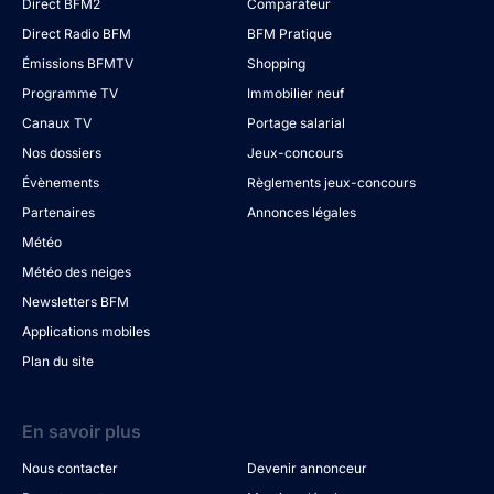
Direct BFM2
Comparateur
Direct Radio BFM
BFM Pratique
Émissions BFMTV
Shopping
Programme TV
Immobilier neuf
Canaux TV
Portage salarial
Nos dossiers
Jeux-concours
Évènements
Règlements jeux-concours
Partenaires
Annonces légales
Météo
Météo des neiges
Newsletters BFM
Applications mobiles
Plan du site
En savoir plus
Nous contacter
Devenir annonceur