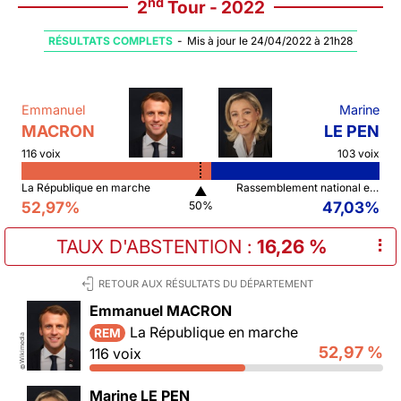
nd
2
Tour - 2022
RÉSULTATS COMPLETS
-
Mis à jour le 24/04/2022 à 21h28
Emmanuel
Marine
MACRON
LE PEN
116 voix
103 voix
La République en marche
Rassemblement national et ses alliés
▲
52,97%
47,03%
50%
TAUX D'ABSTENTION
:
16,26 %
⠇
RETOUR AUX RÉSULTATS DU DÉPARTEMENT
Emmanuel MACRON
La République en marche
REM
Wikimedia
52,97 %
116 voix
©
Marine LE PEN