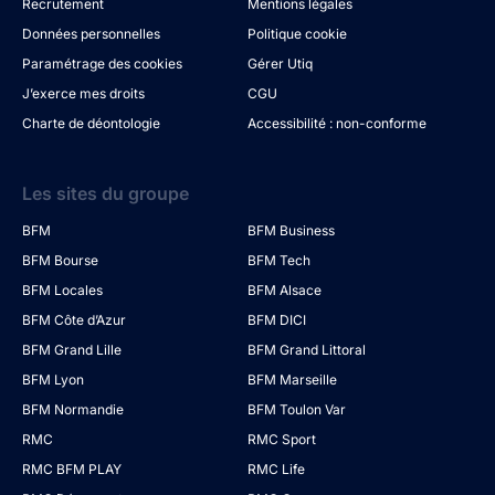
Recrutement
Mentions légales
Données personnelles
Politique cookie
Paramétrage des cookies
Gérer Utiq
J’exerce mes droits
CGU
Charte de déontologie
Accessibilité : non-conforme
Les sites du groupe
BFM
BFM Business
BFM Bourse
BFM Tech
BFM Locales
BFM Alsace
BFM Côte d’Azur
BFM DICI
BFM Grand Lille
BFM Grand Littoral
BFM Lyon
BFM Marseille
BFM Normandie
BFM Toulon Var
RMC
RMC Sport
RMC BFM PLAY
RMC Life