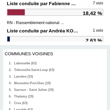
Liste conduite par Fabienne GREBERT
7 voix
18,42 %
RN - Rassemblement national et ses alliés
Liste conduite par Andréa KOTARAC
1 voix
2,63 %
COMMUNES VOISINES
1.
Labessette (63)
2.
Trémouille-Saint-Loup (63)
3.
Lanobre (15)
4.
Monestier-Port-Dieu (19)
5.
Sarroux - Saint Julien (19)
6.
Thalamy (19)
7.
Cros (63)
8.
Larodde (63)