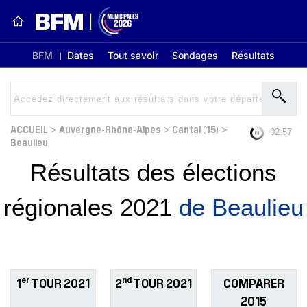
BFM
Dates
Tout savoir
Sondages
Résultats
ACCUEIL
Auvergne-Rhône-Alpes
Cantal (15)
>
>
>
02:56
Beaulieu
Résultats des élections
régionales 2021
de Beaulieu
er
nd
1
TOUR 2021
2
TOUR 2021
COMPARER
2015