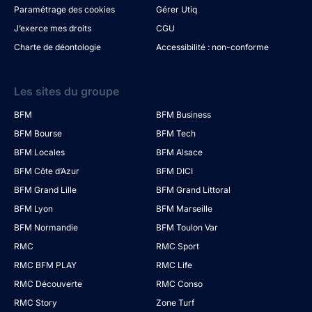
Paramétrage des cookies
Gérer Utiq
J’exerce mes droits
CGU
Charte de déontologie
Accessibilité : non-conforme
Les sites du groupe
BFM
BFM Business
BFM Bourse
BFM Tech
BFM Locales
BFM Alsace
BFM Côte d’Azur
BFM DICI
BFM Grand Lille
BFM Grand Littoral
BFM Lyon
BFM Marseille
BFM Normandie
BFM Toulon Var
RMC
RMC Sport
RMC BFM PLAY
RMC Life
RMC Découverte
RMC Conso
RMC Story
Zone Turf