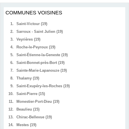
COMMUNES VOISINES
1.
Saint-Victour (19)
2.
Sarroux - Saint Julien (19)
3.
Veyrières (19)
4.
Roche-le-Peyroux (19)
5.
Saint-Étienne-la-Geneste (19)
6.
Saint-Bonnet-près-Bort (19)
7.
Sainte-Marie-Lapanouze (19)
8.
Thalamy (19)
9.
Saint-Exupéry-les-Roches (19)
10.
Saint-Pierre (15)
11.
Monestier-Port-Dieu (19)
12.
Beaulieu (15)
13.
Chirac-Bellevue (19)
14.
Mestes (19)