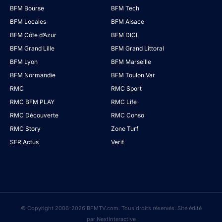
BFM Bourse
BFM Tech
BFM Locales
BFM Alsace
BFM Côte d’Azur
BFM DICI
BFM Grand Lille
BFM Grand Littoral
BFM Lyon
BFM Marseille
BFM Normandie
BFM Toulon Var
RMC
RMC Sport
RMC BFM PLAY
RMC Life
RMC Découverte
RMC Conso
RMC Story
Zone Turf
SFR Actus
Verif
© Copyright 2006-2026 BFMTV.com. Tous droits réservés. Site édité
par NextInteractive