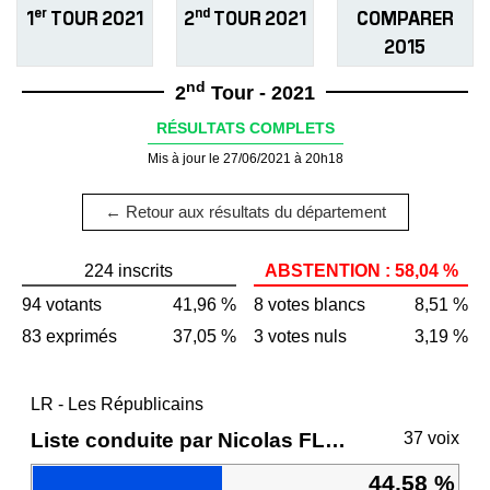
er
nd
1
TOUR 2021
2
TOUR 2021
COMPARER
2015
nd
2
Tour - 2021
RÉSULTATS COMPLETS
Mis à jour le 27/06/2021 à 20h18
← Retour aux résultats du département
224 inscrits
ABSTENTION : 58,04 %
94 votants
41,96 %
8 votes blancs
8,51 %
83 exprimés
37,05 %
3 votes nuls
3,19 %
LR - Les Républicains
Liste conduite par Nicolas FLORIAN
37 voix
44,58 %