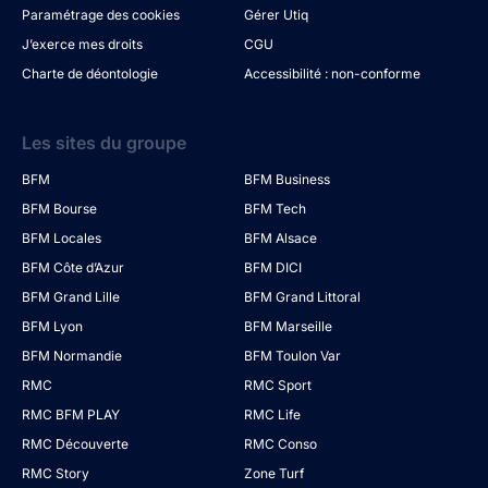
Paramétrage des cookies
Gérer Utiq
J’exerce mes droits
CGU
Charte de déontologie
Accessibilité : non-conforme
Les sites du groupe
BFM
BFM Business
BFM Bourse
BFM Tech
BFM Locales
BFM Alsace
BFM Côte d’Azur
BFM DICI
BFM Grand Lille
BFM Grand Littoral
BFM Lyon
BFM Marseille
BFM Normandie
BFM Toulon Var
RMC
RMC Sport
RMC BFM PLAY
RMC Life
RMC Découverte
RMC Conso
RMC Story
Zone Turf