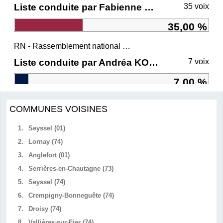
Liste conduite par Fabienne GREBERT
35 voix
35,00 %
RN - Rassemblement national et ses alliés
Liste conduite par Andréa KOTARAC
7 voix
7,00 %
COMMUNES VOISINES
1.
Seyssel (01)
2.
Lornay (74)
3.
Anglefort (01)
4.
Serrières-en-Chautagne (73)
5.
Seyssel (74)
6.
Crempigny-Bonneguête (74)
7.
Droisy (74)
8.
Vallières-sur-Fier (74)