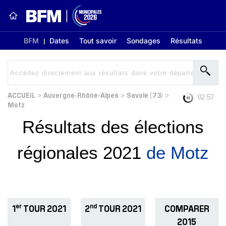
BFM
Dates
Tout savoir
Sondages
Résultats
ACCUEIL
Auvergne-Rhône-Alpes
Savoie (73)
>
>
>
02:56
Motz
Résultats des élections
régionales 2021
de Motz
er
nd
1
TOUR 2021
2
TOUR 2021
COMPARER
2015